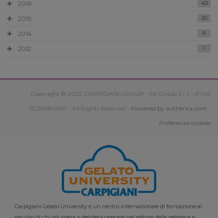
2016
40
2015
20
2014
6
2012
1
Copyright © 2026 CARPIGIANI GROUP - Ali Group S.r.l. - P.IVA
13239980967 - All Rights Reserved -
Powered by antherica.com
-
Preferenze cookies
Carpigiani Gelato University è un centro internazionale di formazione al
servizio di chi già opera o desidera operare nel settore della gelateria e