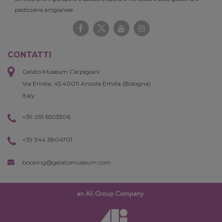
pasticceria artigianale.
CONTATTI
Gelato Museum Carpigiani
Via Emilia, 45 40011 Anzola Emilia (Bologna)
Italy
+39 051 6505306
+39 344 3804701
booking@gelatomuseum.com