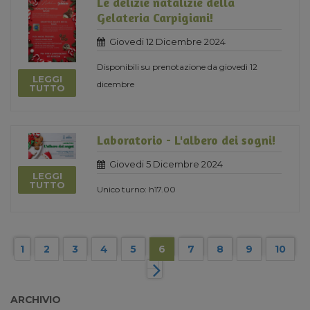
Le delizie natalizie della
Gelateria Carpigiani!
Giovedi 12 Dicembre 2024
Disponibili su prenotazione da giovedì 12
LEGGI
dicembre
TUTTO
Laboratorio - L'albero dei sogni!
Giovedi 5 Dicembre 2024
LEGGI
TUTTO
Unico turno: h17.00
1
2
3
4
5
6
7
8
9
10
ARCHIVIO