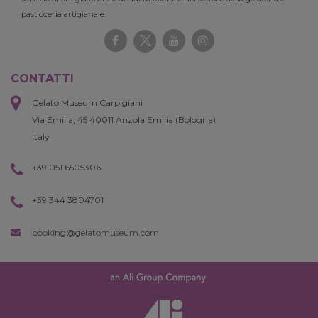
pasticceria artigianale.
CONTATTI
Gelato Museum Carpigiani
Via Emilia, 45 40011 Anzola Emilia (Bologna)
Italy
+39 051 6505306
+39 344 3804701
booking@gelatomuseum.com