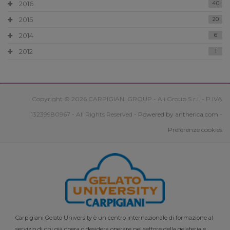
2016
40
2015
20
2014
6
2012
1
Copyright © 2026 CARPIGIANI GROUP - Ali Group S.r.l. - P.IVA
13239980967 - All Rights Reserved -
Powered by antherica.com
-
Preferenze cookies
Carpigiani Gelato University è un centro internazionale di formazione al
servizio di chi già opera o desidera operare nel settore della gelateria e