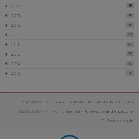
2020
18
2019
19
2018
18
2017
40
2016
40
2015
20
2014
6
2012
1
Copyright © 2026 CARPIGIANI GROUP - Ali Group S.r.l. - P.IVA
13239980967 - All Rights Reserved -
Powered by antherica.com
-
Preferenze cookies