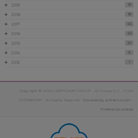
2019
19
2018
18
2017
40
2016
40
2015
20
2014
6
2012
1
Copyright © 2026 CARPIGIANI GROUP - Ali Group S.r.l. - P.IVA
13239980967 - All Rights Reserved -
Powered by antherica.com
-
Preferenze cookies