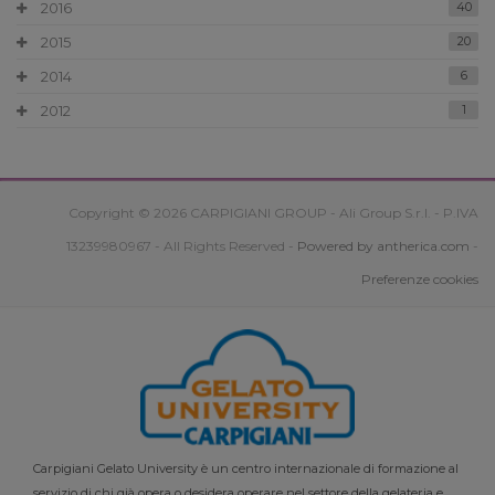
2016
40
2015
20
2014
6
2012
1
Copyright © 2026 CARPIGIANI GROUP - Ali Group S.r.l. - P.IVA
13239980967 - All Rights Reserved -
Powered by antherica.com
-
Preferenze cookies
Carpigiani Gelato University è un centro internazionale di formazione al
servizio di chi già opera o desidera operare nel settore della gelateria e