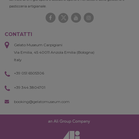
pasticceria artigianale.
CONTATTI
Gelato Museum Carpigiani
Via Emilia, 45 40011 Anzola Emilia (Bologna)
Italy
+39 051 6505306
+39 344 3804701
booking@gelatomuseum.com