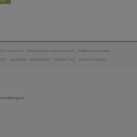
ghts Reserved -
Powered by antherica.com
-
Preferenze cookies
NTS
LOCATION
BOOKSHOP
CONTATTACI
PRIVACY POLICY
ilia (Bologna)