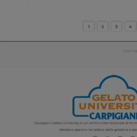
1
2
3
4
Copyrig
Carpigiani Gelato University è un centro internazionale di forma
desidera operare nel settore della gelateria e pas