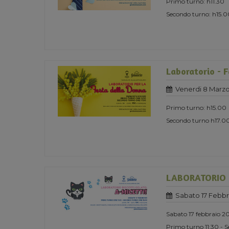
Primo turno: h11.30
Secondo turno: h15.0
Laboratorio - 
Venerdi 8 Marzo
Primo turno: h15.00
Secondo turno h17.0
LABORATORIO B
Sabato 17 Febbr
Sabato 17 febbraio 2
Primo turno 11:30 - 