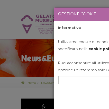
GESTIONE COOKIE
Informativa
HOME
STO
Utilizziamo cookie o tecnolog
specificato nella
cookie pol
News&Events
Puoi acconsentire all'utilizzo
opzione utilizzeremo solo i 
Home
News&events