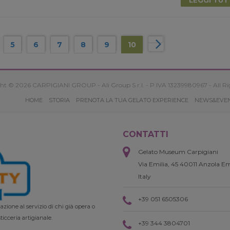
5
6
7
8
9
10
ht © 2026 CARPIGIANI GROUP - Ali Group S.r.l. - P.IVA 13239980967 - All Ri
HOME
STORIA
PRENOTA LA TUA GELATO EXPERIENCE
NEWS&EVE
CONTATTI
Gelato Museum Carpigiani
Via Emilia, 45 40011 Anzola Em
Italy
+39 051 6505306
zione al servizio di chi già opera o
ticceria artigianale.
+39 344 3804701