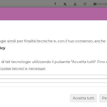
Newsl
RIA
PRENOTA LA TUA GELATO EXPERIENCE
NEWS&EVEN
ie simili per finalità tecniche e, con il tuo consenso, anche 
icy
.
 di tali tecnologie utilizzando il pulsante "Accetta tutti". Fin
cookie tecnici e necessari.
HAPPY HOUR GRECO CON
Accetta tutti
Pe