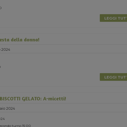
0
LEGGI TU
Festa della donna!
 2024
0
LEGGI TU
ISCOTTI GELATO: A-micetti!
aio 2024
024
Secondo turno 15:00