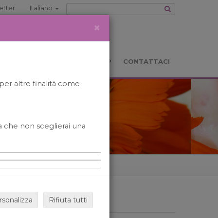
etter
Italiano
×
TS
LOCATION
BOOKSHOP
CONTATTACI
per altre finalità come
o a che non sceglierai una
rsonalizza
Rifiuta tutti
ARCHIVIO