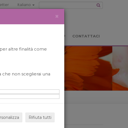
etter
Italiano
×
TS
LOCATION
BOOKSHOP
CONTATTACI
per altre finalità come
o a che non sceglierai una
rsonalizza
Rifiuta tutti
ARCHIVIO