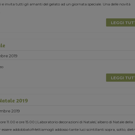
 invita tutti gli amanti del gelato ad un giornata speciale. Una delle novità
.
LEGGI TU
ale
mbre 2019
eo
LEGGI TU
 Natale 2019
mbre 2019
e 11.00 e ore 15.00 | Laboratorio decorazioni di NataleL’albero di Natale della
 essere addobbato!Mettiamogli addosso tante luci scintillanti sopra, sotto, dietr