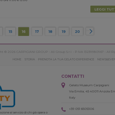
LEGGI TU
15
16
17
18
19
20
ht © 2026 CARPIGIANI GROUP - Ali Group S.r.l. - P.IVA 13239980967 - All Ri
HOME
STORIA
PRENOTA LA TUA GELATO EXPERIENCE
NEWS&EVE
CONTATTI
Gelato Museum Carpigiani
Via Emilia, 45 40011 Anzola Em
Italy
+39 051 6505306
zione al servizio di chi già opera o