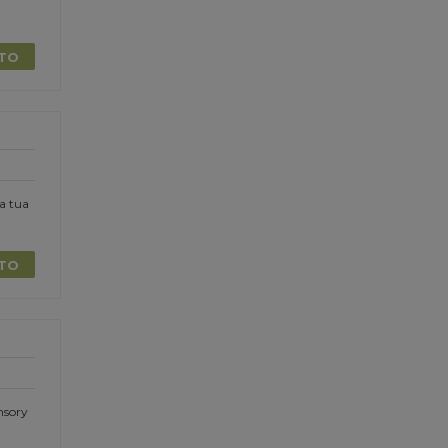
TTO
la tua
TTO
nsory