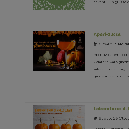
davanti… un guizzo del
Aperi-zucca
Giovedi 21 Nove
Aperitivo a tema con
Gelateria Carpigiani!
salsiccia accompagnate
gelato al porro con p
Laboratorio di
Sabato 26 Ottob
Sabato 26 ottobre 201