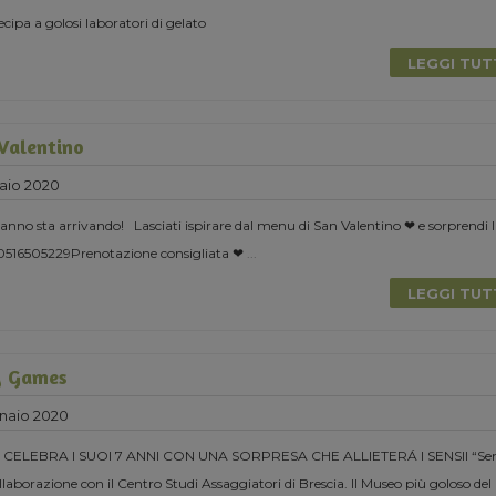
cipa a golosi laboratori di gelato
LEGGI TU
 Valentino
aio 2020
l’anno sta arrivando! Lasciati ispirare dal menu di San Valentino ❤ e sorprendi 
 0516505229Prenotazione consigliata ❤
...
LEGGI TU
y Games
naio 2020
CELEBRA I SUOI 7 ANNI CON UNA SORPRESA CHE ALLIETERÁ I SENSII “Se
laborazione con il Centro Studi Assaggiatori di Brescia. Il Museo più goloso del