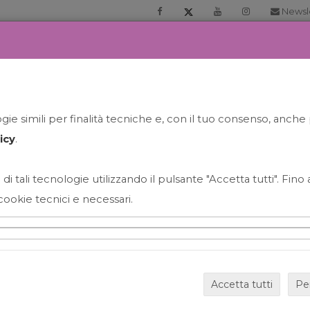
Newsl
RIA
PRENOTA LA TUA GELATO EXPERIENCE
NEWS&EVEN
ie simili per finalità tecniche e, con il tuo consenso, anche 
icy
.
 di tali tecnologie utilizzando il pulsante "Accetta tutti". Fin
cookie tecnici e necessari.
HAPPY HOUR GRECO CON
Accetta tutti
Pe