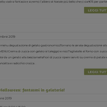
la vostra fantasia e avremo l’albero di Natale più bello che ci sia!€15 per parte
LEGGI TU
mbre 2019
 menu degustazione di gelato gastronomicoTornano le serate degustazione all
MENUCrema di zucca con gelato al taleggio e nociTagliatelle al forno con zucc
 da un gelato alla besciamellaFiori di zucca ripieni serviti su crema di patate 
ancetta e radicchio crocca
...
LEGGI TU
 Halloween: fantasmi in gelateria!
re 2019
9 ore 11:00 e 15:00