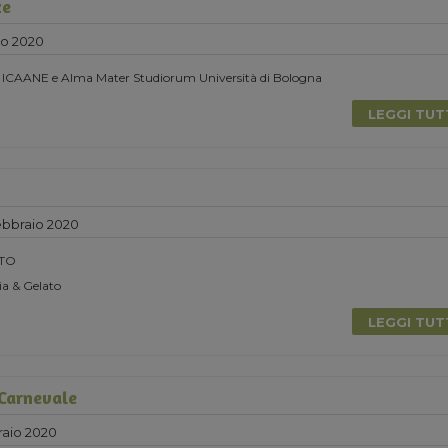
ze
zo 2020
n ICAANE e Alma Mater Studiorum Università di Bologna
LEGGI TU
bbraio 2020
TO
a & Gelato
LEGGI TU
 Carnevale
aio 2020