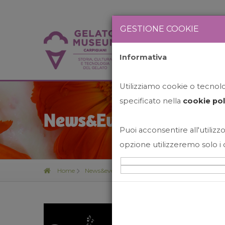
GESTIONE COOKIE
Informativa
HOME
STO
Utilizziamo cookie o tecnolog
specificato nella
cookie pol
News&Events
Puoi acconsentire all'utilizzo
opzione utilizzeremo solo i 
Home
News&events