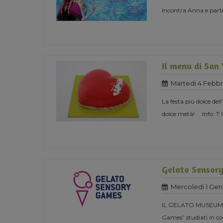
Incontra Anna e parte
Il menu di San
Martedi 4 Febbr
La festa più dolce del
dolce metà! Info: T
Gelato Sensor
Mercoledi 1 Gen
IL GELATO MUSEUM 
Games” studiati in col