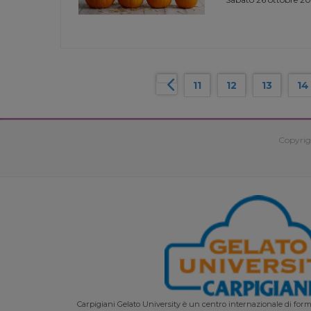
11
12
13
14
Copyrig
Carpigiani Gelato University è un centro internazionale di forma