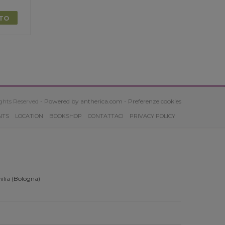
TTO
ghts Reserved -
Powered by antherica.com
-
Preferenze cookies
NTS
LOCATION
BOOKSHOP
CONTATTACI
PRIVACY POLICY
ilia (Bologna)