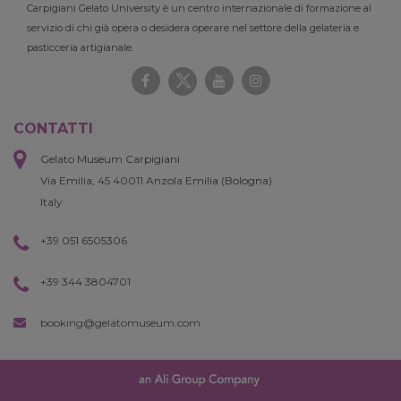
Carpigiani Gelato University è un centro internazionale di formazione al
servizio di chi già opera o desidera operare nel settore della gelateria e
pasticceria artigianale.
CONTATTI
Gelato Museum Carpigiani
Via Emilia, 45 40011 Anzola Emilia (Bologna)
Italy
+39 051 6505306
+39 344 3804701
booking@gelatomuseum.com