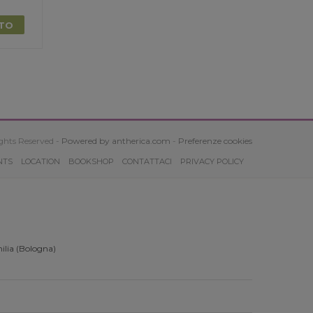
TTO
ghts Reserved -
Powered by antherica.com
-
Preferenze cookies
NTS
LOCATION
BOOKSHOP
CONTATTACI
PRIVACY POLICY
ilia (Bologna)