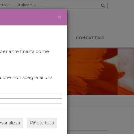
etter
Italiano
×
TS
LOCATION
BOOKSHOP
CONTATTACI
per altre finalità come
o a che non sceglierai una
rsonalizza
Rifiuta tutti
ARCHIVIO