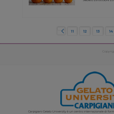
11
12
13
14
Copyrig
Carpigiani Gelato University è un centro internazionale di forma