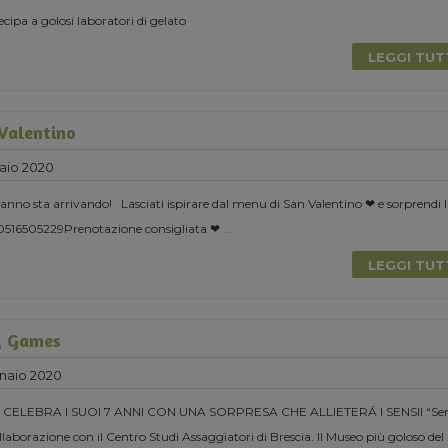
cipa a golosi laboratori di gelato
LEGGI TU
 Valentino
aio 2020
l’anno sta arrivando! Lasciati ispirare dal menu di San Valentino ❤ e sorprendi 
 0516505229Prenotazione consigliata ❤
...
LEGGI TU
y Games
naio 2020
CELEBRA I SUOI 7 ANNI CON UNA SORPRESA CHE ALLIETERÁ I SENSII “Se
laborazione con il Centro Studi Assaggiatori di Brescia. Il Museo più goloso del