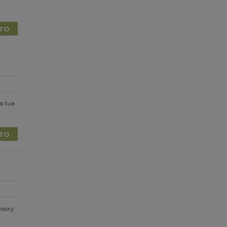
TTO
la tua
TTO
nsory