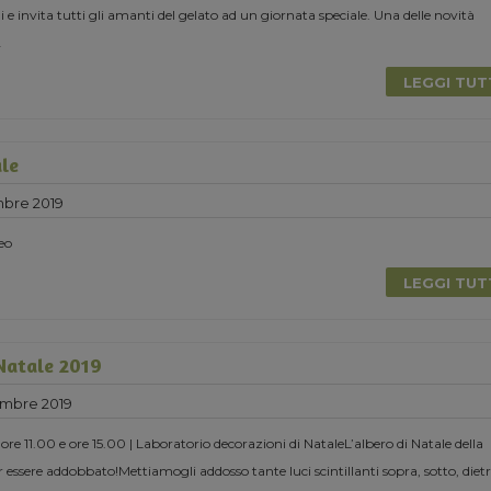
 invita tutti gli amanti del gelato ad un giornata speciale. Una delle novità
.
LEGGI TU
ale
mbre 2019
eo
LEGGI TU
 Natale 2019
mbre 2019
e 11.00 e ore 15.00 | Laboratorio decorazioni di NataleL’albero di Natale della
 essere addobbato!Mettiamogli addosso tante luci scintillanti sopra, sotto, dietr