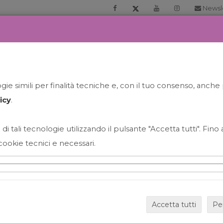
Newsl
RIA
PRENOTA LA TUA GELATO EXPERIENCE
NEWS&EVEN
ie simili per finalità tecniche e, con il tuo consenso, anche 
icy
.
 di tali tecnologie utilizzando il pulsante "Accetta tutti". Fin
cookie tecnici e necessari.
HAPPY HOUR GRECO CON
Accetta tutti
Pe