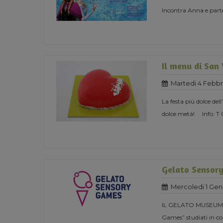
Incontra Anna e parte
Il menu di San
Martedi 4 Febbr
La festa più dolce del
dolce metà! Info: T
Gelato Sensor
Mercoledi 1 Gen
IL GELATO MUSEUM 
Games” studiati in col