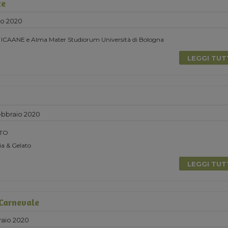
ze
zo 2020
n ICAANE e Alma Mater Studiorum Università di Bologna
LEGGI TU
bbraio 2020
TO
a & Gelato
LEGGI TU
 Carnevale
aio 2020