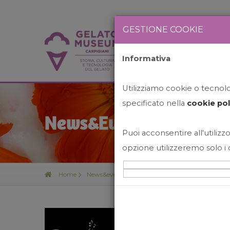
GESTIONE COOKIE
Informativa
HOME
STO
Utilizziamo cookie o tecnolog
specificato nella
cookie pol
News&Events
Puoi acconsentire all'utilizzo
opzione utilizzeremo solo i 
Home
News&events