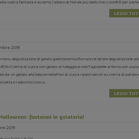
la vostra fantasia e avremo l’albero di Natale più bello che ci sia!€15 per parte
LEGGI TU
mbre 2019
 menu degustazione di gelato gastronomicoTornano le serate degustazione all
MENUCrema di zucca con gelato al taleggio e nociTagliatelle al forno con zucc
 da un gelato alla besciamellaFiori di zucca ripieni serviti su crema di patate 
ancetta e radicchio crocca
...
LEGGI TU
 Halloween: fantasmi in gelateria!
re 2019
9 ore 11:00 e 15:00