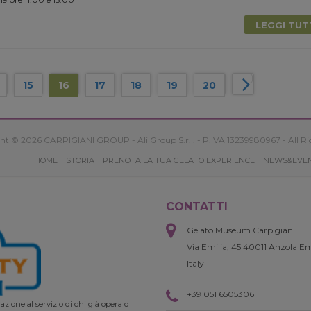
LEGGI TU
15
16
17
18
19
20
ht © 2026 CARPIGIANI GROUP - Ali Group S.r.l. - P.IVA 13239980967 - All Ri
HOME
STORIA
PRENOTA LA TUA GELATO EXPERIENCE
NEWS&EVE
CONTATTI
Gelato Museum Carpigiani
Via Emilia, 45 40011 Anzola Em
Italy
+39 051 6505306
zione al servizio di chi già opera o