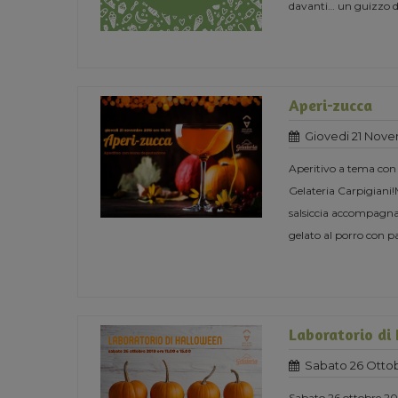
davanti… un guizzo del
Aperi-zucca
Giovedi 21 Nove
Aperitivo a tema con
Gelateria Carpigiani!
salsiccia accompagnate
gelato al porro con p
Laboratorio di
Sabato 26 Ottob
Sabato 26 ottobre 201