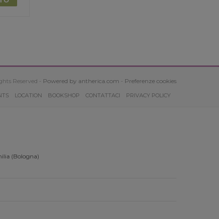
ghts Reserved -
Powered by antherica.com
-
Preferenze cookies
NTS
LOCATION
BOOKSHOP
CONTATTACI
PRIVACY POLICY
ilia (Bologna)