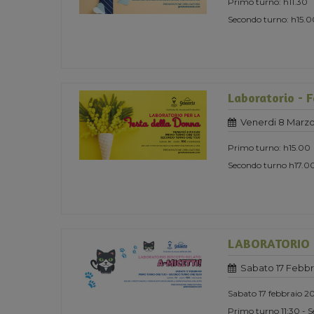
Primo turno: h11.30
Secondo turno: h15.0
Laboratorio - 
Venerdi 8 Marzo
Primo turno: h15.00
Secondo turno h17.0
LABORATORIO B
Sabato 17 Febbr
Sabato 17 febbraio 2
Primo turno 11:30 - 