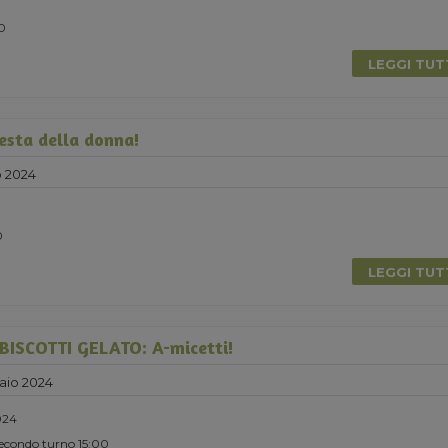
0
LEGGI TU
Festa della donna!
 2024
0
LEGGI TU
ISCOTTI GELATO: A-micetti!
aio 2024
024
Secondo turno 15:00