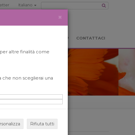
etter
Italiano
×
TS
LOCATION
BOOKSHOP
CONTATTACI
per altre finalità come
o a che non sceglierai una
rsonalizza
Rifiuta tutti
ARCHIVIO