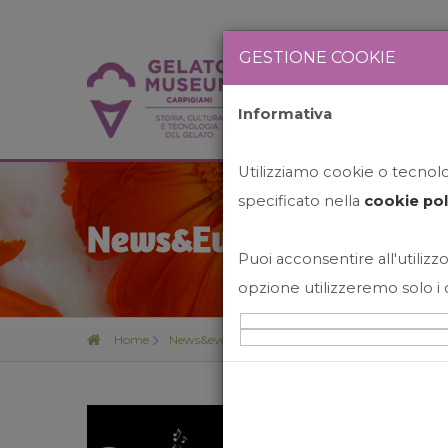
GESTIONE COOKIE
Informativa
HOME
STO
Utilizziamo cookie o tecnolog
specificato nella
cookie pol
News&Events
Puoi acconsentire all'utilizzo
opzione utilizzeremo solo i 
Home
News&events