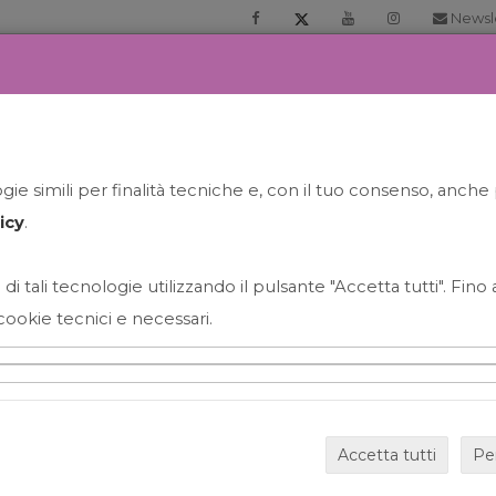
Newsl
RIA
PRENOTA LA TUA GELATO EXPERIENCE
NEWS&EVEN
ie simili per finalità tecniche e, con il tuo consenso, anche 
icy
.
 di tali tecnologie utilizzando il pulsante "Accetta tutti". Fin
cookie tecnici e necessari.
HAPPY HOUR GRECO CON
Accetta tutti
Pe