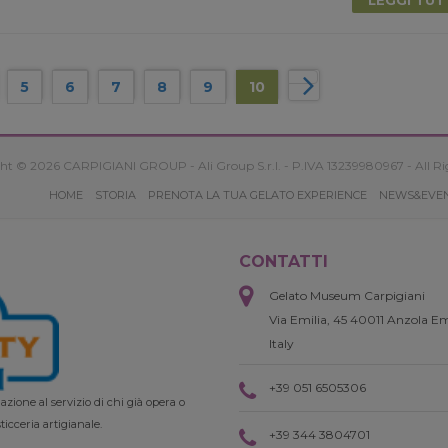
5
6
7
8
9
10
ht © 2026 CARPIGIANI GROUP - Ali Group S.r.l. - P.IVA 13239980967 - All Ri
HOME
STORIA
PRENOTA LA TUA GELATO EXPERIENCE
NEWS&EVE
CONTATTI
Gelato Museum Carpigiani
Via Emilia, 45 40011 Anzola Em
Italy
+39 051 6505306
zione al servizio di chi già opera o
ticceria artigianale.
+39 344 3804701