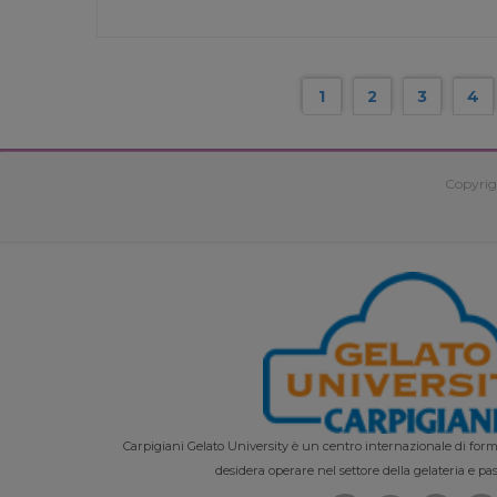
1
2
3
4
Copyrig
Carpigiani Gelato University è un centro internazionale di forma
desidera operare nel settore della gelateria e pas