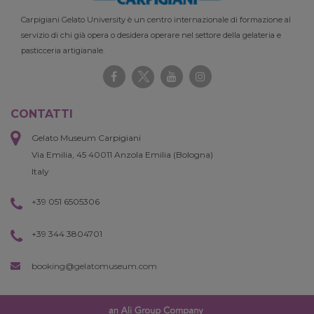
Carpigiani Gelato University è un centro internazionale di formazione al
servizio di chi già opera o desidera operare nel settore della gelateria e
pasticceria artigianale.
CONTATTI
Gelato Museum Carpigiani
Via Emilia, 45 40011 Anzola Emilia (Bologna)
Italy
+39 051 6505306
+39 344 3804701
booking@gelatomuseum.com