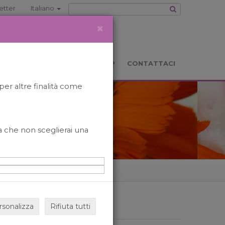
etter
Italiano
×
TS
LOCATION
BOOKSHOP
CONTATTACI
per altre finalità come
o a che non sceglierai una
rsonalizza
Rifiuta tutti
ARCHIVIO