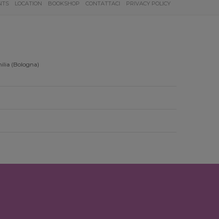
NTS
LOCATION
BOOKSHOP
CONTATTACI
PRIVACY POLICY
ilia (Bologna)