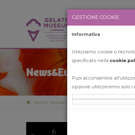
GESTIONE COOKIE
Informativa
HOME
STO
Utilizziamo cookie o tecnolog
specificato nella
cookie pol
News&Events
Puoi acconsentire all'utilizzo
opzione utilizzeremo solo i 
Home
News&events