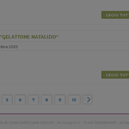
LEGGI TU
"GELATTONE NATALIZIO"
mbre 2025
LEGGI TU
5
6
7
8
9
10
ht © 2026 CARPIGIANI GROUP - Ali Group S.r.l. - P.IVA 13239980967 - All Ri