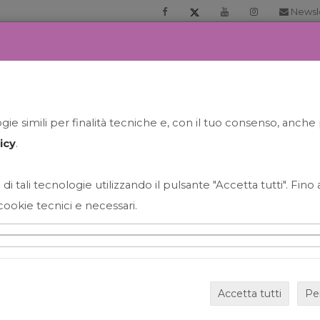
Newsl
RIA
PRENOTA LA TUA GELATO EXPERIENCE
NEWS&EVEN
ie simili per finalità tecniche e, con il tuo consenso, anche 
icy
.
 di tali tecnologie utilizzando il pulsante "Accetta tutti". Fin
cookie tecnici e necessari.
HAPPY HOUR GRECO CON
Accetta tutti
Pe