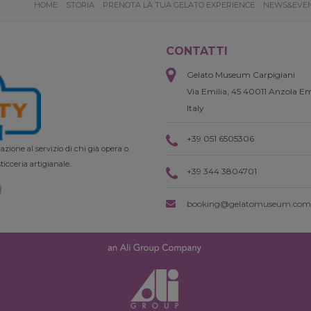
HOME
STORIA
PRENOTA LA TUA GELATO EXPERIENCE
NEWS&EVE
CONTATTI
Gelato Museum Carpigiani
Via Emilia, 45 40011 Anzola Em
Italy
+39 051 6505306
zione al servizio di chi già opera o
ticceria artigianale.
+39 344 3804701
booking@gelatomuseum.com