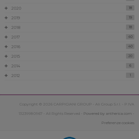
2020
18
2019
19
2018
18
2017
40
2016
40
2015
20
2014
6
2012
1
Copyright © 2026 CARPIGIANI GROUP - Ali Group S.r.l. - P.IVA
13239980967 - All Rights Reserved -
Powered by antherica.com
-
Preferenze cookies