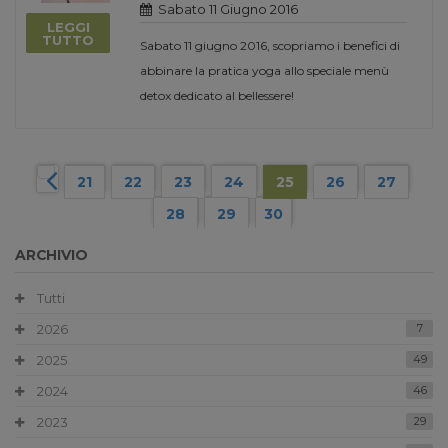
Sabato 11 Giugno 2016
LEGGI
TUTTO
Sabato 11 giugno 2016, scopriamo i benefici di
abbinare la pratica yoga allo speciale menù
detox dedicato al bellessere!
21
22
23
24
25
26
27
28
29
30
ARCHIVIO
Tutti
2026
7
2025
49
2024
46
2023
29