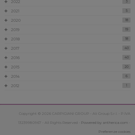
2022
3
2021
5
2020
18
2019
19
2018
18
2017
40
2016
40
2015
20
2014
6
2012
1
Copyright © 2026 CARPIGIANI GROUP - Ali Group S.r.l. - P.IVA
13239980967 - All Rights Reserved -
Powered by antherica.com
-
Preferenze cookies