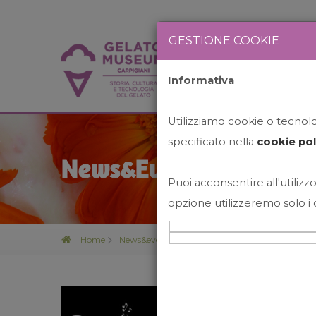
GESTIONE COOKIE
Informativa
HOME
STO
Utilizziamo cookie o tecnolog
specificato nella
cookie pol
News&Events
Puoi acconsentire all'utilizzo
opzione utilizzeremo solo i 
Home
News&events