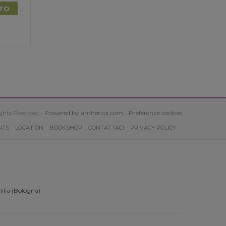
TTO
ghts Reserved -
Powered by antherica.com
-
Preferenze cookies
NTS
LOCATION
BOOKSHOP
CONTATTACI
PRIVACY POLICY
ilia (Bologna)