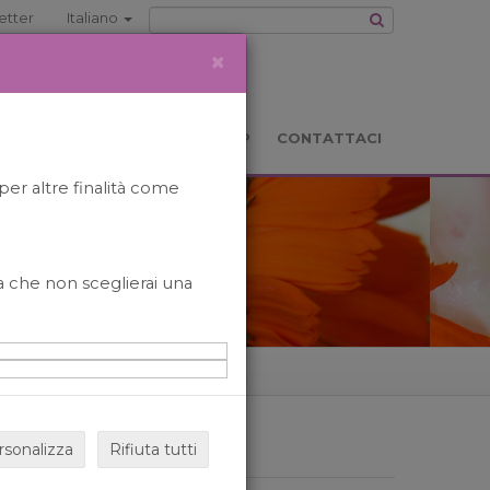
etter
Italiano
×
TS
LOCATION
BOOKSHOP
CONTATTACI
per altre finalità come
o a che non sceglierai una
rsonalizza
Rifiuta tutti
ARCHIVIO