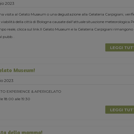
io 2023
una visita al Gelato Museum o una degustazione alla Gelateria Carpigiani, verifi
 viabilità della città di Bologna causate dall'attuale situazione meteorologica.P
o reale, clicca sul link.Il Gelato Museum e la Gelateria Carpigiani rimangono
al pubb
...
LEGGI TU
Gelato Museum!
io 2023
TO EXPERIENCE & APERIGELATO
e 18:00 alle 19:30
LEGGI TU
esta della mamma!