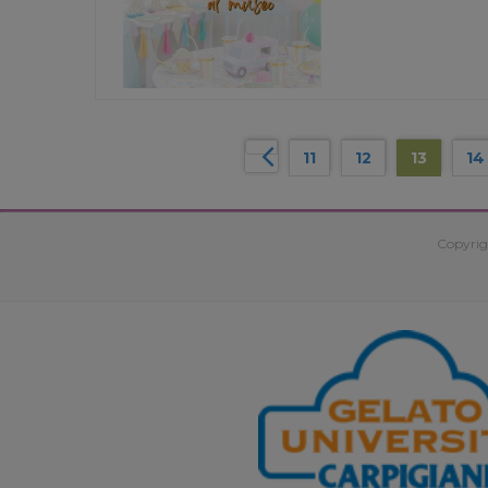
11
12
13
14
Copyrig