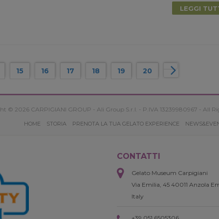
LEGGI TU
15
16
17
18
19
20
ht © 2026 CARPIGIANI GROUP - Ali Group S.r.l. - P.IVA 13239980967 - All Ri
HOME
STORIA
PRENOTA LA TUA GELATO EXPERIENCE
NEWS&EVE
CONTATTI
Gelato Museum Carpigiani
Via Emilia, 45 40011 Anzola Em
Italy
+39 051 6505306