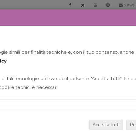
Newsl
RIA
PRENOTA LA TUA GELATO EXPERIENCE
NEWS&EVEN
ie simili per finalità tecniche e, con il tuo consenso, anche 
icy
.
 di tali tecnologie utilizzando il pulsante "Accetta tutti". Fin
cookie tecnici e necessari.
HAPPY HOUR GRECO CON
Accetta tutti
Pe