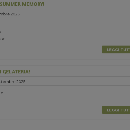
 SUMMER MEMORY!
embre 2025
0
5.00
LEGGI TU
N GELATERIA!
ettembre 2025
re
0
LEGGI TU