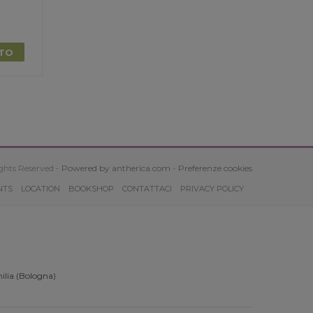
TTO
ghts Reserved -
Powered by antherica.com
-
Preferenze cookies
NTS
LOCATION
BOOKSHOP
CONTATTACI
PRIVACY POLICY
ilia (Bologna)