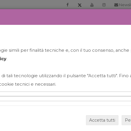
Newsl
RIA
PRENOTA LA TUA GELATO EXPERIENCE
NEWS&EVEN
ie simili per finalità tecniche e, con il tuo consenso, anche 
icy
.
 di tali tecnologie utilizzando il pulsante "Accetta tutti". Fin
cookie tecnici e necessari.
HAPPY HOUR GRECO CON
Accetta tutti
Pe