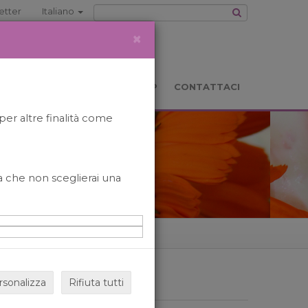
etter
Italiano
×
TS
LOCATION
BOOKSHOP
CONTATTACI
per altre finalità come
o a che non sceglierai una
rsonalizza
Rifiuta tutti
ARCHIVIO