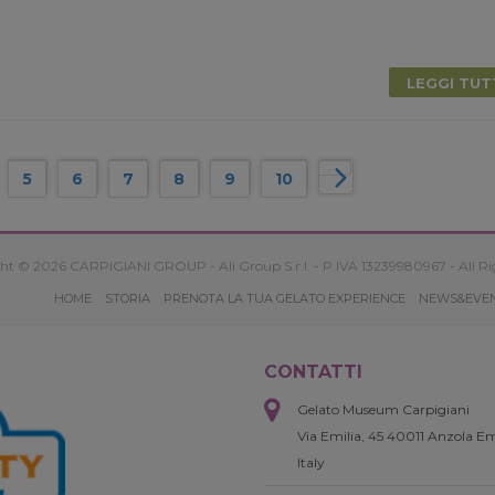
LEGGI TU
5
6
7
8
9
10
ht © 2026 CARPIGIANI GROUP - Ali Group S.r.l. - P.IVA 13239980967 - All Ri
HOME
STORIA
PRENOTA LA TUA GELATO EXPERIENCE
NEWS&EVE
CONTATTI
Gelato Museum Carpigiani
Via Emilia, 45 40011 Anzola Em
Italy