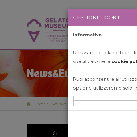
GESTIONE COOKIE
Informativa
HOME
STO
Utilizziamo cookie o tecnolog
specificato nella
cookie pol
News&Events
Puoi acconsentire all'utilizzo
opzione utilizzeremo solo i 
Home
News&events