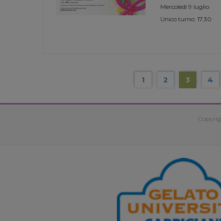
Mercoledì 9 luglio
Unico turno: 17.30
1
2
3
4
Copyrig