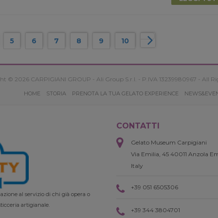
5
6
7
8
9
10
ht © 2026 CARPIGIANI GROUP - Ali Group S.r.l. - P.IVA 13239980967 - All Ri
HOME
STORIA
PRENOTA LA TUA GELATO EXPERIENCE
NEWS&EVE
CONTATTI
Gelato Museum Carpigiani
Via Emilia, 45 40011 Anzola Em
Italy
+39 051 6505306
zione al servizio di chi già opera o
ticceria artigianale.
+39 344 3804701