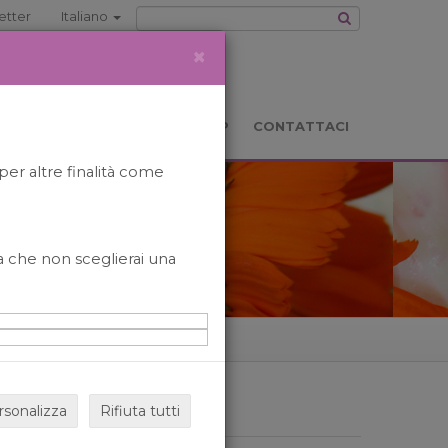
etter
Italiano
×
TS
LOCATION
BOOKSHOP
CONTATTACI
per altre finalità come
o a che non sceglierai una
rsonalizza
Rifiuta tutti
ARCHIVIO