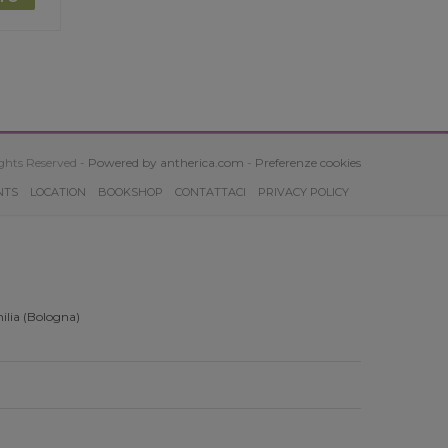
ghts Reserved -
Powered by antherica.com
-
Preferenze cookies
NTS
LOCATION
BOOKSHOP
CONTATTACI
PRIVACY POLICY
ilia (Bologna)