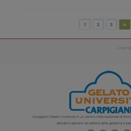
1
2
3
4
Copyrig
Carpigiani Gelato University è un centro internazionale di forma
desidera operare nel settore della gelateria e pas