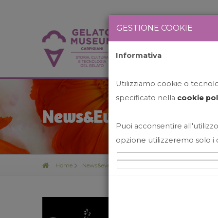
GESTIONE COOKIE
Informativa
HOME
STO
Utilizziamo cookie o tecnolog
specificato nella
cookie pol
News&Events
Puoi acconsentire all'utilizzo
opzione utilizzeremo solo i 
Home
News&events