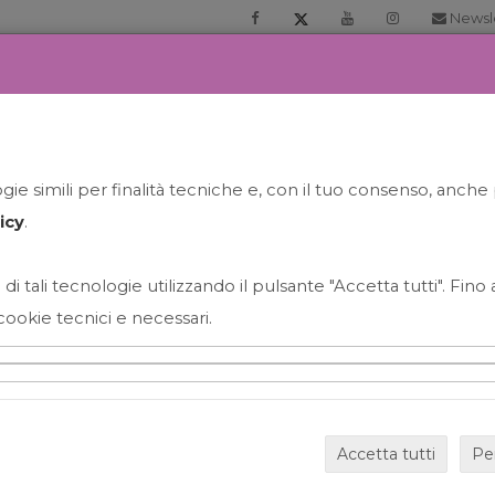
Newsl
RIA
PRENOTA LA TUA GELATO EXPERIENCE
NEWS&EVEN
ie simili per finalità tecniche e, con il tuo consenso, anche 
icy
.
 di tali tecnologie utilizzando il pulsante "Accetta tutti". Fin
cookie tecnici e necessari.
HAPPY HOUR GRECO CON
Accetta tutti
Pe