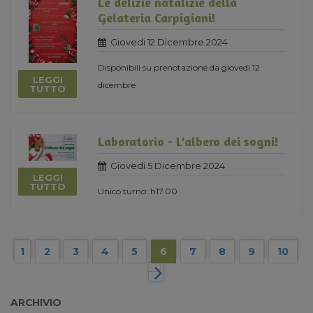
Le delizie natalizie della
Gelateria Carpigiani!
Giovedi 12 Dicembre 2024
Disponibili su prenotazione da giovedì 12
LEGGI
dicembre
TUTTO
Laboratorio - L'albero dei sogni!
Giovedi 5 Dicembre 2024
LEGGI
TUTTO
Unico turno: h17.00
1
2
3
4
5
6
7
8
9
10
ARCHIVIO