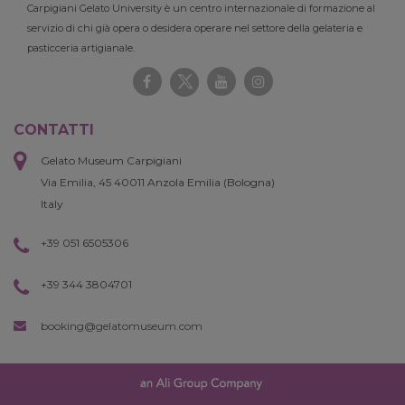
Carpigiani Gelato University è un centro internazionale di formazione al
servizio di chi già opera o desidera operare nel settore della gelateria e
pasticceria artigianale.
CONTATTI
Gelato Museum Carpigiani
Via Emilia, 45 40011 Anzola Emilia (Bologna)
Italy
+39 051 6505306
+39 344 3804701
booking@gelatomuseum.com