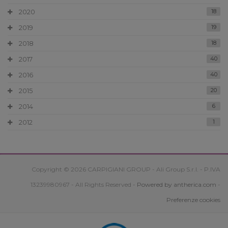
2020
18
2019
19
2018
18
2017
40
2016
40
2015
20
2014
6
2012
1
Copyright © 2026 CARPIGIANI GROUP - Ali Group S.r.l. - P.IVA
13239980967 - All Rights Reserved -
Powered by antherica.com
-
Preferenze cookies