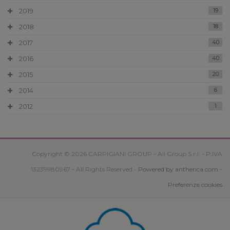
2019
19
2018
18
2017
40
2016
40
2015
20
2014
6
2012
1
Copyright © 2026 CARPIGIANI GROUP - Ali Group S.r.l. - P.IVA
13239980967 - All Rights Reserved -
Powered by antherica.com
-
Preferenze cookies