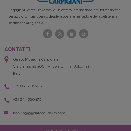
Carpigiani Gelato University è un centro internazionale di formazione al
servizio di chi già opera o desidera operare nel settore della gelateria e
pasticceria artigianale.
CONTATTI
Gelato Museum Carpigiani
Via Emilia, 45 40011 Anzola Emilia (Bologna)
Italy
+39 051 6505306
+39 344 3804701
booking@gelatomuseum.com