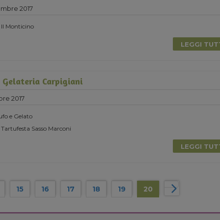
embre 2017
 Il Monticino
LEGGI TU
Gelateria Carpigiani
bre 2017
ufo e Gelato
 Tartufesta Sasso Marconi
LEGGI TU
15
16
17
18
19
20