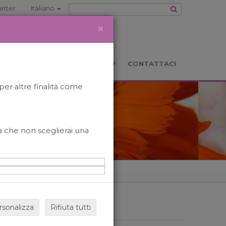
etter
Italiano
×
TS
LOCATION
BOOKSHOP
CONTATTACI
per altre finalità come
o a che non sceglierai una
rsonalizza
Rifiuta tutti
ARCHIVIO