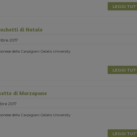
LEGGI TU
nchetti di Natale
mbre 2017
onese della Carpigiani Gelato University
LEGGI TU
sette di Marzapane
bre 2017
onese della Carpigiani Gelato University
LEGGI TU