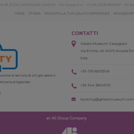
ht © 2026 CARPIGIANI GROUP - Ali Group S.r.l. - P.IVA 13239980967 - All Ri
HOME
STORIA
PRENOTA LA TUA GELATO EXPERIENCE
NEWS&EVE
CONTATTI
Gelato Museum Carpigiani
Via Emilia, 45 40011 Anzola Em
Italy
+39 051 6505306
zione al servizio di chi già opera o
ticceria artigianale.
+39 344 3804701
booking@gelatomuseum.com