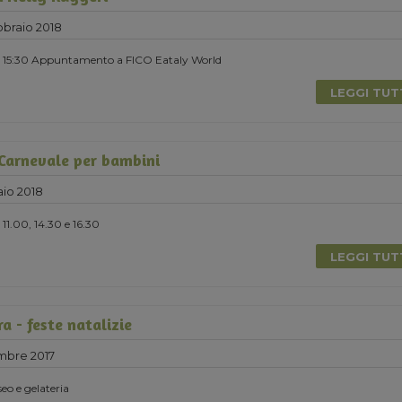
braio 2018
re 15:30 Appuntamento a FICO Eataly World
LEGGI TU
 Carnevale per bambini
io 2018
11.00, 14.30 e 16.30
LEGGI TU
ra - feste natalizie
mbre 2017
seo e gelateria