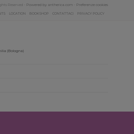
ghts Reserved -
Powered by antherica.com
-
Preferenze cookies
NTS
LOCATION
BOOKSHOP
CONTATTACI
PRIVACY POLICY
ilia (Bologna)