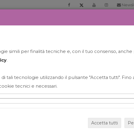
Newsl
RIA
PRENOTA LA TUA GELATO EXPERIENCE
NEWS&EVEN
ie simili per finalità tecniche e, con il tuo consenso, anche 
icy
.
 di tali tecnologie utilizzando il pulsante "Accetta tutti". Fin
cookie tecnici e necessari.
HAPPY HOUR GRECO CON
Accetta tutti
Pe