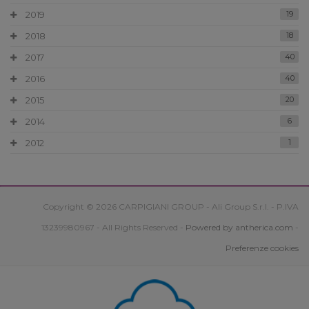
2019
19
2018
18
2017
40
2016
40
2015
20
2014
6
2012
1
Copyright © 2026 CARPIGIANI GROUP - Ali Group S.r.l. - P.IVA
13239980967 - All Rights Reserved -
Powered by antherica.com
-
Preferenze cookies