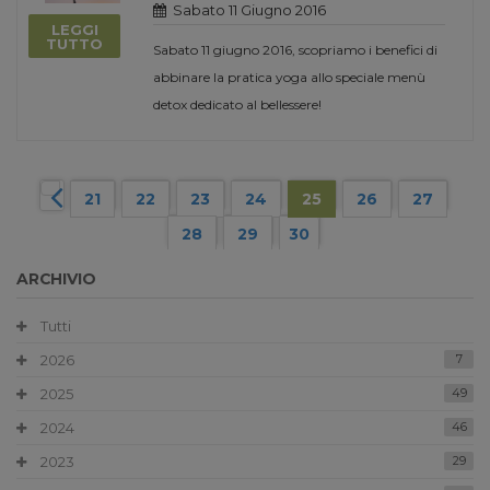
Sabato 11 Giugno 2016
LEGGI
TUTTO
Sabato 11 giugno 2016, scopriamo i benefici di
abbinare la pratica yoga allo speciale menù
detox dedicato al bellessere!
21
22
23
24
25
26
27
28
29
30
ARCHIVIO
Tutti
2026
7
2025
49
2024
46
2023
29