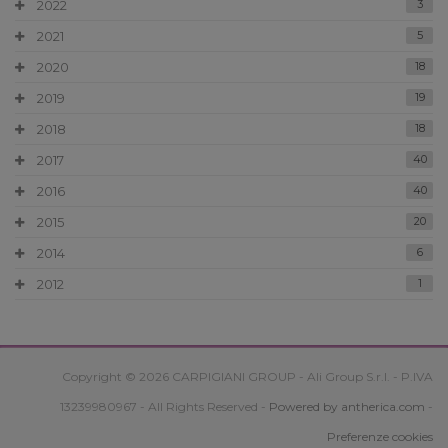
2022
3
2021
5
2020
18
2019
19
2018
18
2017
40
2016
40
2015
20
2014
6
2012
1
Copyright © 2026 CARPIGIANI GROUP - Ali Group S.r.l. - P.IVA
13239980967 - All Rights Reserved -
Powered by antherica.com
-
Preferenze cookies