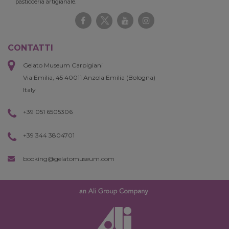
pasticceria artigianale.
CONTATTI
Gelato Museum Carpigiani
Via Emilia, 45 40011 Anzola Emilia (Bologna)
Italy
+39 051 6505306
+39 344 3804701
booking@gelatomuseum.com