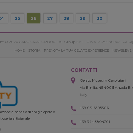
24
25
26
27
28
29
30
ht © 2026 CARPIGIANI GROUP - Ali Group S.r.l. - P.IVA 13239980967 - All Ri
HOME
STORIA
PRENOTA LA TUA GELATO EXPERIENCE
NEWS&EVE
CONTATTI
Gelato Museum Carpigiani
Via Emilia, 45 40011 Anzola Em
Italy
+39 051 6505306
zione al servizio di chi già opera o
ticceria artigianale.
+39 344 3804701