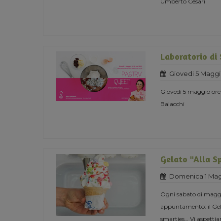
Umberto Cesari
Laboratorio di
Giovedi 5 Maggi
Giovedì 5 maggio ore
Balacchi
Gelato "Alla S
Domenica 1 Mag
Ogni sabato di maggio
appuntamento: il Gela
smarties… Vi aspett