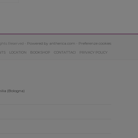
ghts Reserved -
Powered by antherica.com
-
Preferenze cookies
NTS
LOCATION
BOOKSHOP
CONTATTACI
PRIVACY POLICY
ilia (Bologna)