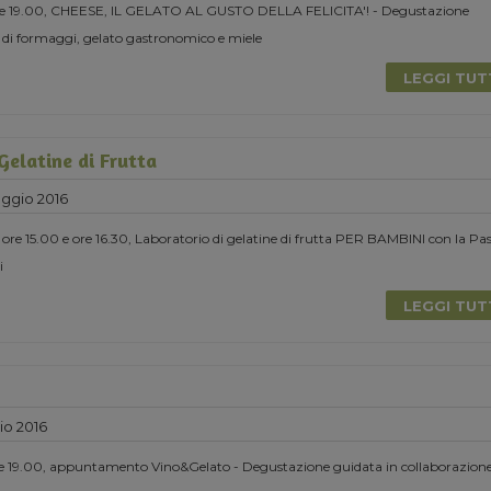
ore 19.00, CHEESE, IL GELATO AL GUSTO DELLA FELICITA'! - Degustazione
 di formaggi, gelato gastronomico e miele
LEGGI TU
Gelatine di Frutta
ggio 2016
e 15.00 e ore 16.30, Laboratorio di gelatine di frutta PER BAMBINI con la Pa
i
LEGGI TU
io 2016
e 19.00, appuntamento Vino&Gelato - Degustazione guidata in collaborazion