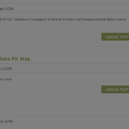
io 2016
 19.00, Gelateria Carpigiani è lieta di invitarvi all'inaugurazione della nuova
LEGGI TU
lato Pit Stop
o 2016
e ci sia!
LEGGI TU
io 2016