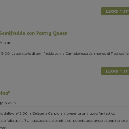
LEGGI TU
 Semifreddo con Pastry Queen
o 2016
 19.00, Laboratorio di semifreddo con la Campionessa del mondo di Pasticceria
LEGGI TU
pina"
gio 2016
 dalle ore 12.00 la Gelateria Carpigiani presenta un nuovo fantastico
to “alla spina”! Un gustoso gelato soft a cui potrete aggiungere topping, gran
iamo!
...