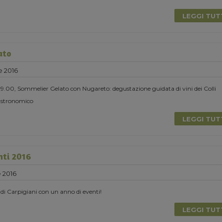
LEGGI TU
ato
e 2016
 19.00, Sommelier Gelato con Nugareto: degustazione guidata di vini dei Colli
astronomico
LEGGI TU
nti 2016
 2016
di Carpigiani con un anno di eventi!
LEGGI TU