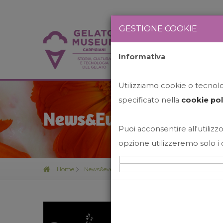
GESTIONE COOKIE
Informativa
HOME
STO
Utilizziamo cookie o tecnolog
specificato nella
cookie pol
News&Events
Puoi acconsentire all'utilizzo
opzione utilizzeremo solo i 
Home
News&events