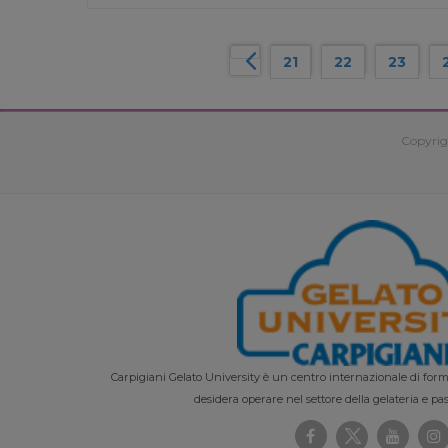
21
22
23
Copyrig
Carpigiani Gelato University è un centro internazionale di forma
desidera operare nel settore della gelateria e pas