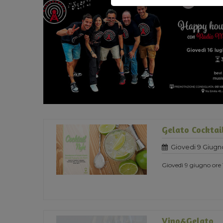
Gelato Cocktai
Giovedi 9 Giugn
Giovedì 9 giugno ore 1
Vino&Gelato