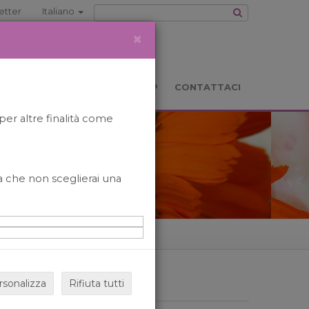
etter
Italiano
×
TS
LOCATION
BOOKSHOP
CONTATTACI
per altre finalità come
o a che non sceglierai una
rsonalizza
Rifiuta tutti
ARCHIVIO