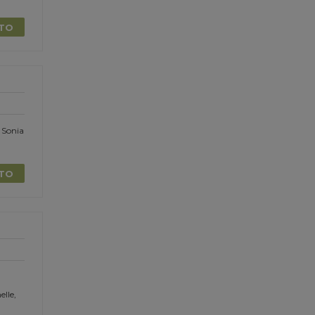
TTO
 Sonia
TTO
elle,