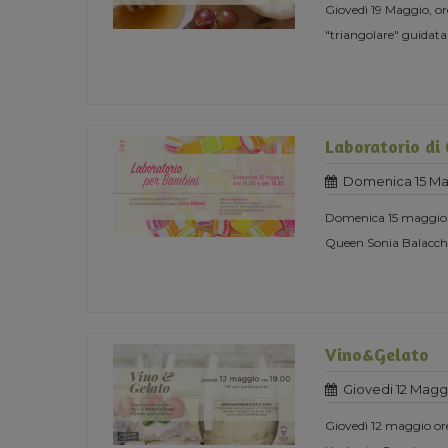
Giovedì 19 Maggio, 
"triangolare" guidata
Laboratorio di 
Domenica 15 Ma
Domenica 15 maggio or
Queen Sonia Balacch
Vino&Gelato
Giovedi 12 Magg
Giovedì 12 maggio or