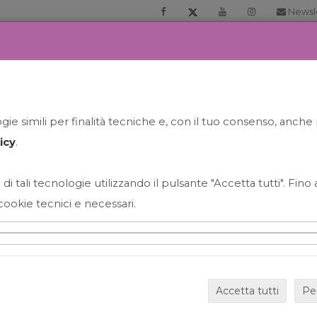
Newsl
RIA
PRENOTA LA TUA GELATO EXPERIENCE
NEWS&EVEN
ie simili per finalità tecniche e, con il tuo consenso, anche 
icy
.
 di tali tecnologie utilizzando il pulsante "Accetta tutti". Fin
cookie tecnici e necessari.
HAPPY HOUR GRECO CON
Accetta tutti
Pe