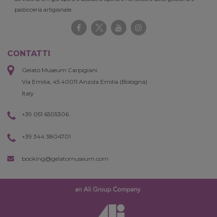
pasticceria artigianale.
CONTATTI
Gelato Museum Carpigiani
Via Emilia, 45 40011 Anzola Emilia (Bologna)
Italy
+39 051 6505306
+39 344 3804701
booking@gelatomuseum.com