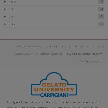
2016
40
2015
20
2014
6
2012
1
Copyright © 2026 CARPIGIANI GROUP - Ali Group S.r.l. - P.IVA
13239980967 - All Rights Reserved -
Powered by antherica.com
-
Preferenze cookies
Carpigiani Gelato University è un centro internazionale di formazione al
servizio di chi già opera o desidera operare nel settore della gelateria e