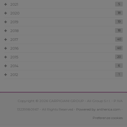
2021
5
2020
18
2019
19
2018
18
2017
40
2016
40
2015
20
2014
6
2012
1
Copyright © 2026 CARPIGIANI GROUP - Ali Group S.r.l. - P.IVA
13239980967 - All Rights Reserved -
Powered by antherica.com
-
Preferenze cookies