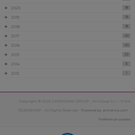
2020
18
2019
19
2018
18
2017
40
2016
40
2015
20
2014
6
2012
1
Copyright © 2026 CARPIGIANI GROUP - Ali Group S.r.l. - P.IVA
13239980967 - All Rights Reserved -
Powered by antherica.com
-
Preferenze cookies