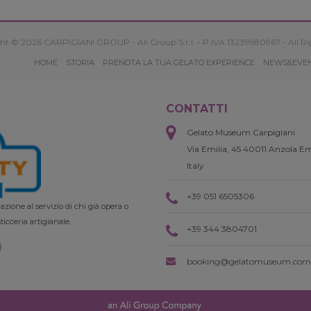
ht © 2026 CARPIGIANI GROUP - Ali Group S.r.l. - P.IVA 13239980967 - All Ri
HOME
STORIA
PRENOTA LA TUA GELATO EXPERIENCE
NEWS&EVE
CONTATTI
Gelato Museum Carpigiani
Via Emilia, 45 40011 Anzola Em
Italy
+39 051 6505306
zione al servizio di chi già opera o
ticceria artigianale.
+39 344 3804701
booking@gelatomuseum.com