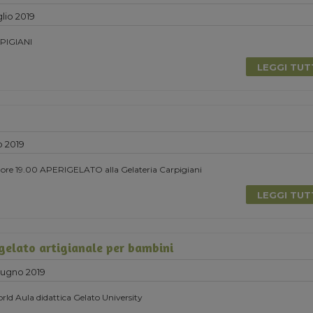
lio 2019
PIGIANI
LEGGI TU
o 2019
le ore 19.00 APERIGELATO alla Gelateria Carpigiani
LEGGI TU
 gelato artigianale per bambini
ugno 2019
ld Aula didattica Gelato University