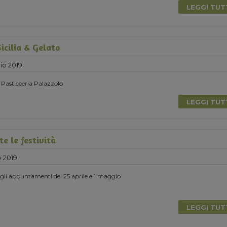
LEGGI TU
icilia & Gelato
io 2019
 Pasticceria Palazzolo
LEGGI TU
e le festività
e 2019
degli appuntamenti del 25 aprile e 1 maggio
LEGGI TU