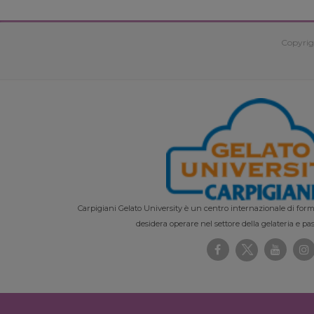
Copyrig
Carpigiani Gelato University è un centro internazionale di forma
desidera operare nel settore della gelateria e pas