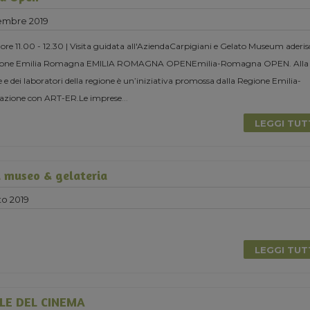
embre 2019
re 11.00 - 12.30 | Visita guidata all'AziendaCarpigiani e Gelato Museum aderi
Regione Emilia Romagna EMILIA ROMAGNA OPENEmilia-Romagna OPEN. Alla
 e dei laboratori della regione è un’iniziativa promossa dalla Regione Emilia-
azione con ART-ER.Le imprese
...
LEGGI TU
a museo & gelateria
to 2019
LEGGI TU
LE DEL CINEMA