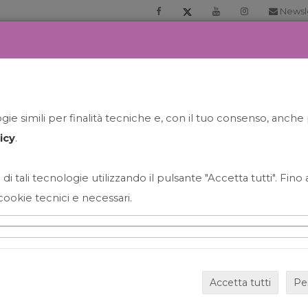
Newsl
RIA
PRENOTA LA TUA GELATO EXPERIENCE
NEWS&EVEN
ie simili per finalità tecniche e, con il tuo consenso, anche 
icy
.
 di tali tecnologie utilizzando il pulsante "Accetta tutti". Fin
cookie tecnici e necessari.
HAPPY HOUR GRECO CON
Accetta tutti
Pe