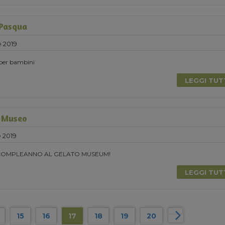
 Pasqua
e 2019
 per bambini
LEGGI TU
 Museo
e 2019
 COMPLEANNO AL GELATO MUSEUM!
LEGGI TU
15
16
17
18
19
20