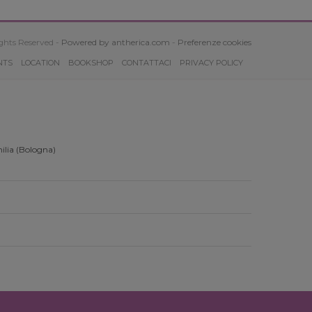
ghts Reserved -
Powered by antherica.com
-
Preferenze cookies
NTS
LOCATION
BOOKSHOP
CONTATTACI
PRIVACY POLICY
ilia (Bologna)