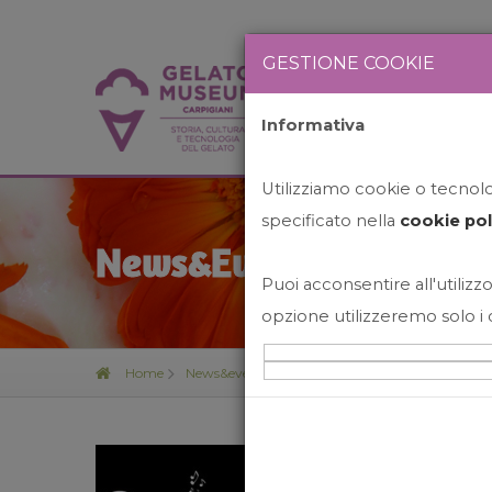
GESTIONE COOKIE
Informativa
HOME
STO
Utilizziamo cookie o tecnolog
specificato nella
cookie pol
News&Events
Puoi acconsentire all'utilizzo
opzione utilizzeremo solo i 
Home
News&events