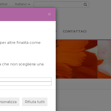
etter
Italiano
×
TS
LOCATION
BOOKSHOP
CONTATTACI
per altre finalità come
o a che non sceglierai una
rsonalizza
Rifiuta tutti
ARCHIVIO