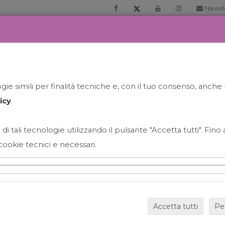
Newsl
RIA
PRENOTA LA TUA GELATO EXPERIENCE
NEWS&EVEN
ie simili per finalità tecniche e, con il tuo consenso, anche 
icy
.
 di tali tecnologie utilizzando il pulsante "Accetta tutti". Fin
cookie tecnici e necessari.
HAPPY HOUR GRECO CON
Accetta tutti
Pe