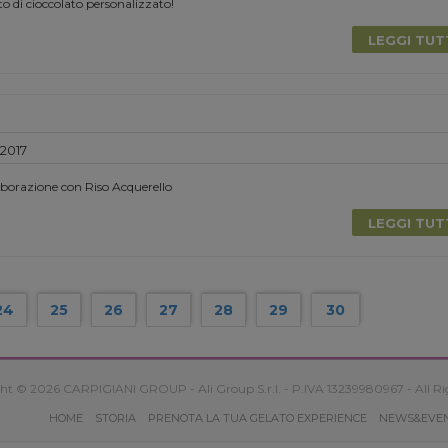
to di cioccolato personalizzato!
LEGGI TU
 2017
aborazione con Riso Acquerello
LEGGI TU
24
25
26
27
28
29
30
ht © 2026 CARPIGIANI GROUP - Ali Group S.r.l. - P.IVA 13239980967 - All Ri
HOME
STORIA
PRENOTA LA TUA GELATO EXPERIENCE
NEWS&EVE