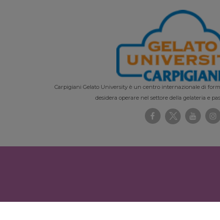
Carpigiani Gelato University è un centro internazionale di forma
desidera operare nel settore della gelateria e pas