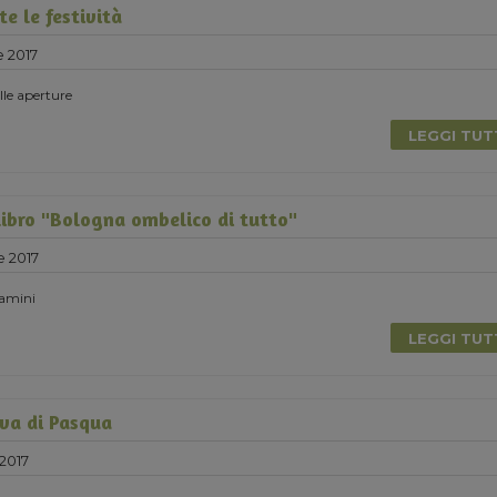
e le festività
e 2017
elle aperture
LEGGI TU
libro "Bologna ombelico di tutto"
e 2017
Damini
LEGGI TU
va di Pasqua
2017