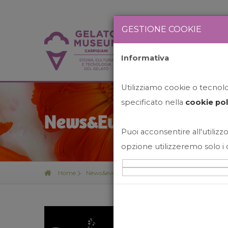
GESTIONE COOKIE
Informativa
HOME
STO
Utilizziamo cookie o tecnolog
specificato nella
cookie pol
News&Events
Puoi acconsentire all'utilizzo
opzione utilizzeremo solo i 
Home
News&events