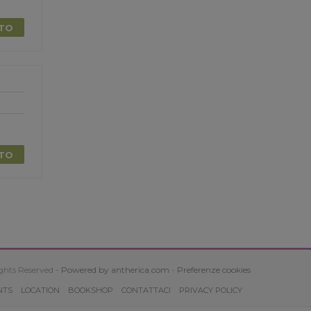
TTO
TTO
ghts Reserved -
Powered by antherica.com
-
Preferenze cookies
NTS
LOCATION
BOOKSHOP
CONTATTACI
PRIVACY POLICY