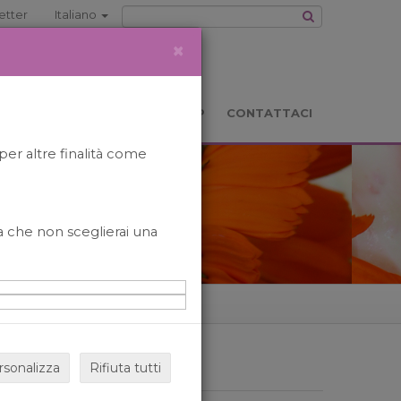
etter
Italiano
×
TS
LOCATION
BOOKSHOP
CONTATTACI
per altre finalità come
o a che non sceglierai una
rsonalizza
Rifiuta tutti
ARCHIVIO