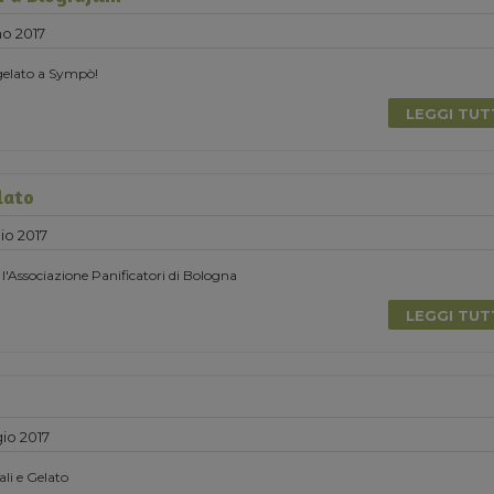
no 2017
 gelato a Sympò!
LEGGI TU
lato
o 2017
 l'Associazione Panificatori di Bologna
LEGGI TU
io 2017
li e Gelato