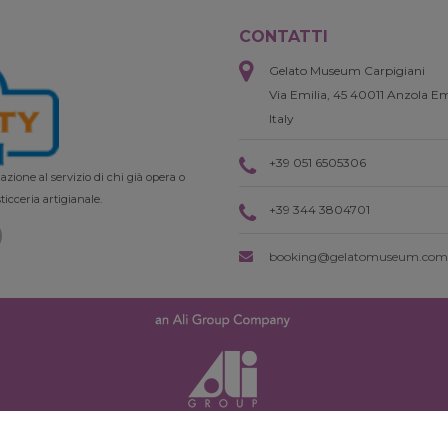
CONTATTI
Gelato Museum Carpigiani
Via Emilia, 45 40011 Anzola Em
Italy
+39 051 6505306
zione al servizio di chi già opera o
ticceria artigianale.
+39 344 3804701
booking@gelatomuseum.com