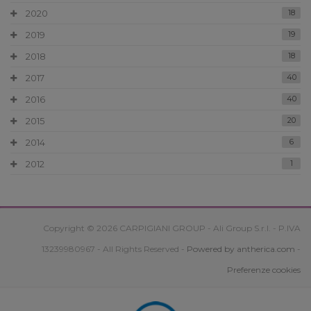
2020
18
2019
19
2018
18
2017
40
2016
40
2015
20
2014
6
2012
1
Copyright © 2026 CARPIGIANI GROUP - Ali Group S.r.l. - P.IVA
13239980967 - All Rights Reserved -
Powered by antherica.com
-
Preferenze cookies