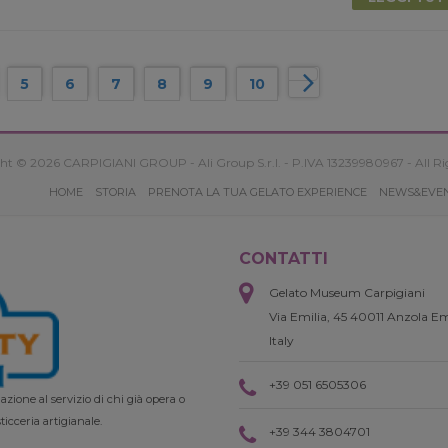
5
6
7
8
9
10
ht © 2026 CARPIGIANI GROUP - Ali Group S.r.l. - P.IVA 13239980967 - All Ri
HOME
STORIA
PRENOTA LA TUA GELATO EXPERIENCE
NEWS&EVE
CONTATTI
Gelato Museum Carpigiani
Via Emilia, 45 40011 Anzola Em
Italy
+39 051 6505306
zione al servizio di chi già opera o
ticceria artigianale.
+39 344 3804701