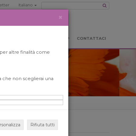
etter
Italiano
×
TS
LOCATION
BOOKSHOP
CONTATTACI
per altre finalità come
o a che non sceglierai una
rsonalizza
Rifiuta tutti
ARCHIVIO