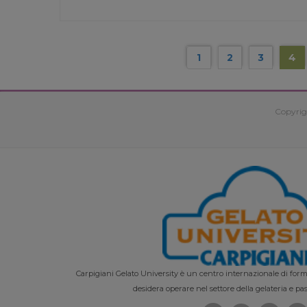
1
2
3
4
Copyrig
Carpigiani Gelato University è un centro internazionale di forma
desidera operare nel settore della gelateria e pas