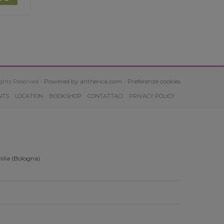
ghts Reserved -
Powered by antherica.com
-
Preferenze cookies
NTS
LOCATION
BOOKSHOP
CONTATTACI
PRIVACY POLICY
ilia (Bologna)