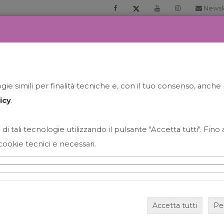
Newsl
RIA
PRENOTA LA TUA GELATO EXPERIENCE
NEWS&EVEN
ie simili per finalità tecniche e, con il tuo consenso, anche 
icy
.
 di tali tecnologie utilizzando il pulsante "Accetta tutti". Fin
cookie tecnici e necessari.
HAPPY HOUR GRECO CON
Accetta tutti
Pe