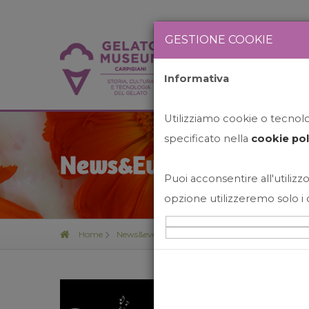
GESTIONE COOKIE
Informativa
HOME
STO
Utilizziamo cookie o tecnolog
specificato nella
cookie pol
News&Events
Puoi acconsentire all'utilizzo
opzione utilizzeremo solo i 
Home
News&events