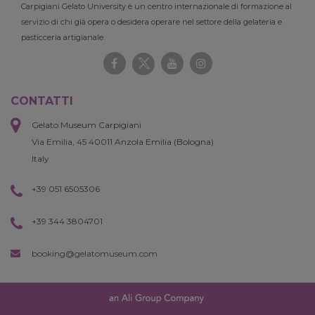
Carpigiani Gelato University è un centro internazionale di formazione al
servizio di chi già opera o desidera operare nel settore della gelateria e
pasticceria artigianale.
CONTATTI
Gelato Museum Carpigiani
Via Emilia, 45 40011 Anzola Emilia (Bologna)
Italy
+39 051 6505306
+39 344 3804701
booking@gelatomuseum.com