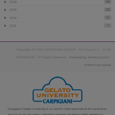
2016
40
2015
20
2014
6
2012
1
Copyright © 2026 CARPIGIANI GROUP - Ali Group S.r.l. - P.IVA
13239980967 - All Rights Reserved -
Powered by antherica.com
-
Preferenze cookies
Carpigiani Gelato University è un centro internazionale di formazione al
servizio di chi già opera o desidera operare nel settore della gelateria e