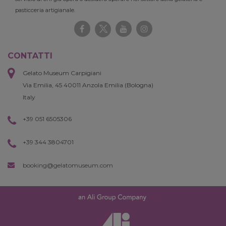
pasticceria artigianale.
CONTATTI
Gelato Museum Carpigiani
Via Emilia, 45 40011 Anzola Emilia (Bologna)
Italy
+39 051 6505306
+39 344 3804701
booking@gelatomuseum.com