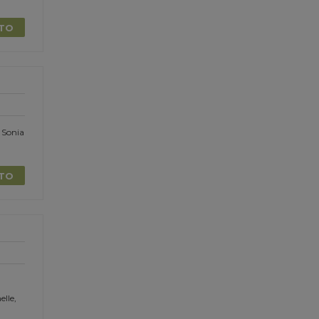
TTO
 Sonia
TTO
elle,