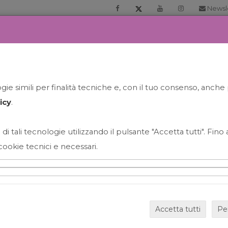
Newsl
RIA
PRENOTA LA TUA GELATO EXPERIENCE
NEWS&EVEN
ie simili per finalità tecniche e, con il tuo consenso, anche 
icy
.
 di tali tecnologie utilizzando il pulsante "Accetta tutti". Fin
cookie tecnici e necessari.
HAPPY HOUR GRECO CON
Accetta tutti
Pe