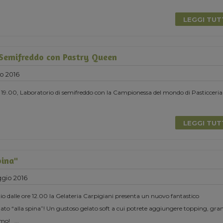
LEGGI TU
 Semifreddo con Pastry Queen
o 2016
 19.00, Laboratorio di semifreddo con la Campionessa del mondo di Pasticceria
LEGGI TU
pina"
gio 2016
 dalle ore 12.00 la Gelateria Carpigiani presenta un nuovo fantastico
to “alla spina”! Un gustoso gelato soft a cui potrete aggiungere topping, gran
iamo!
...