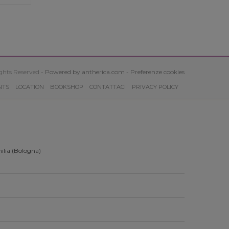
ghts Reserved -
Powered by antherica.com
-
Preferenze cookies
NTS
LOCATION
BOOKSHOP
CONTATTACI
PRIVACY POLICY
ilia (Bologna)