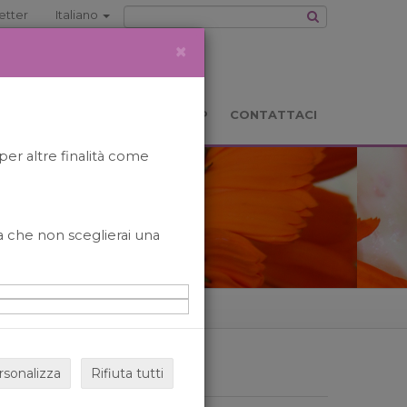
etter
Italiano
×
TS
LOCATION
BOOKSHOP
CONTATTACI
per altre finalità come
o a che non sceglierai una
rsonalizza
Rifiuta tutti
ARCHIVIO