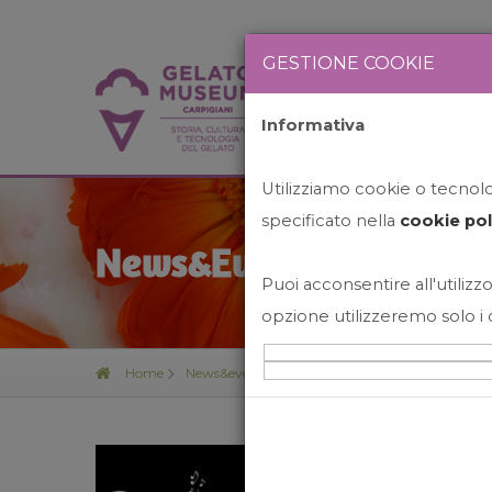
GESTIONE COOKIE
Informativa
HOME
STO
Utilizziamo cookie o tecnolog
specificato nella
cookie pol
News&Events
Puoi acconsentire all'utilizzo
opzione utilizzeremo solo i 
Home
News&events