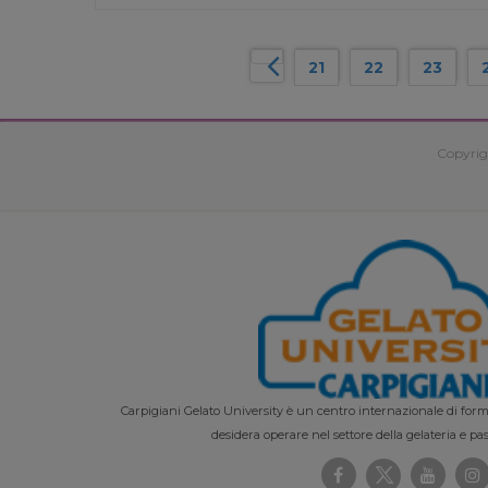
21
22
23
Copyrig
Carpigiani Gelato University è un centro internazionale di forma
desidera operare nel settore della gelateria e pas