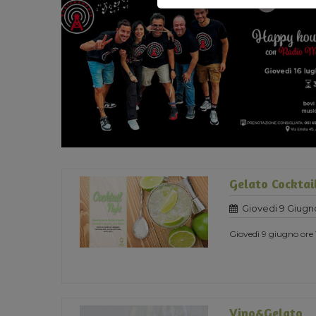
Gelato Cocktai
Giovedi 9 Giugn
Giovedì 9 giugno ore 1
Vino&Gelato