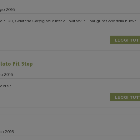
io 2016
 19.00, Gelateria Carpigiani è lieta di invitarvi all'inaugurazione della nuova
LEGGI TU
lato Pit Stop
o 2016
e ci sia!
LEGGI TU
io 2016