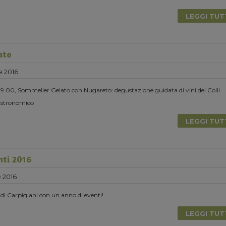
LEGGI TU
ato
e 2016
 19.00, Sommelier Gelato con Nugareto: degustazione guidata di vini dei Colli
astronomico
LEGGI TU
nti 2016
 2016
di Carpigiani con un anno di eventi!
LEGGI TU