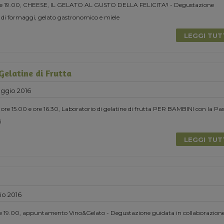
ore 19.00, CHEESE, IL GELATO AL GUSTO DELLA FELICITA'! - Degustazione
 di formaggi, gelato gastronomico e miele
LEGGI TU
Gelatine di Frutta
ggio 2016
e 15.00 e ore 16.30, Laboratorio di gelatine di frutta PER BAMBINI con la Pa
i
LEGGI TU
io 2016
e 19.00, appuntamento Vino&Gelato - Degustazione guidata in collaborazion