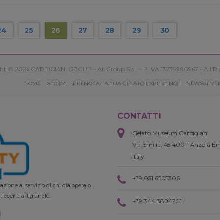
24
25
26
27
28
29
30
ht © 2026 CARPIGIANI GROUP - Ali Group S.r.l. - P.IVA 13239980967 - All Ri
HOME
STORIA
PRENOTA LA TUA GELATO EXPERIENCE
NEWS&EVE
CONTATTI
Gelato Museum Carpigiani
Via Emilia, 45 40011 Anzola Em
Italy
+39 051 6505306
zione al servizio di chi già opera o
ticceria artigianale.
+39 344 3804701