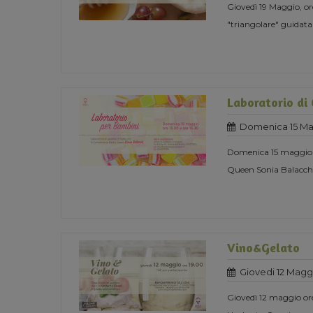
Giovedì 19 Maggio, 
"triangolare" guidata
Laboratorio di 
Domenica 15 Ma
Domenica 15 maggio or
Queen Sonia Balacch
Vino&Gelato
Giovedi 12 Magg
Giovedì 12 maggio or