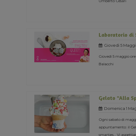
Umberto Cesari
Laboratorio di
Giovedi 5 Maggi
Giovedì 5 maggio ore
Balacchi
Gelato "Alla S
Domenica 1 Mag
Ogni sabato di maggio
appuntamento: il Gela
smarties… Vi aspett