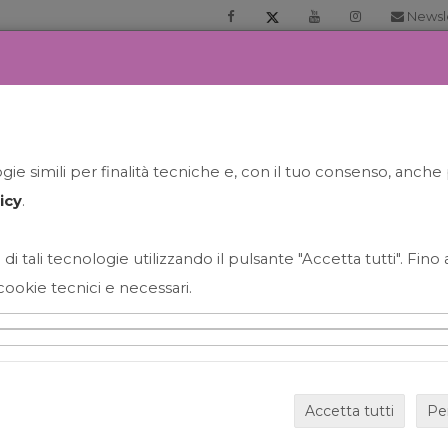
Newsl
RIA
PRENOTA LA TUA GELATO EXPERIENCE
NEWS&EVEN
ie simili per finalità tecniche e, con il tuo consenso, anche 
icy
.
 di tali tecnologie utilizzando il pulsante "Accetta tutti". Fin
cookie tecnici e necessari.
HAPPY HOUR GRECO CON
Accetta tutti
Pe