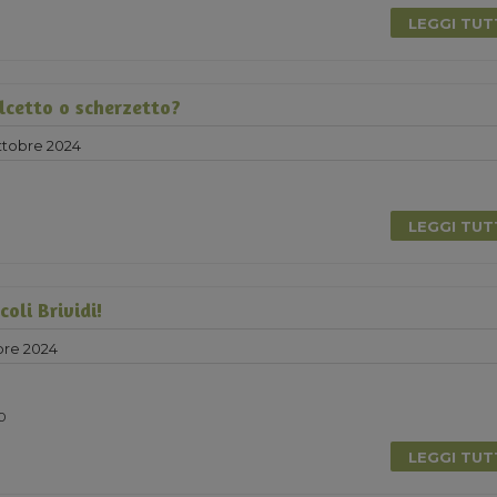
LEGGI TU
lcetto o scherzetto?
ttobre 2024
LEGGI TU
coli Brividi!
bre 2024
0
LEGGI TU