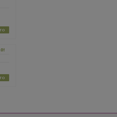
TTO
0!
TTO