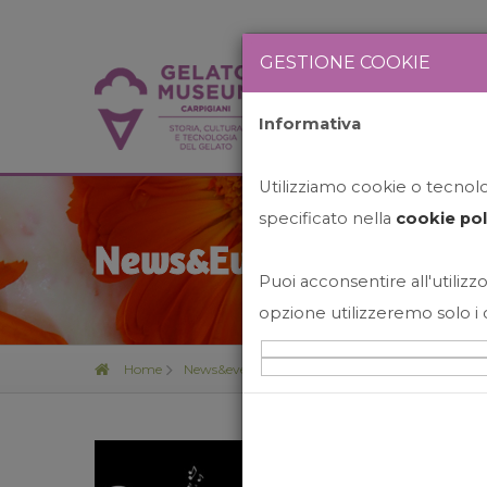
GESTIONE COOKIE
Informativa
HOME
STO
Utilizziamo cookie o tecnolog
specificato nella
cookie pol
News&Events
Puoi acconsentire all'utilizzo
opzione utilizzeremo solo i 
Home
News&events