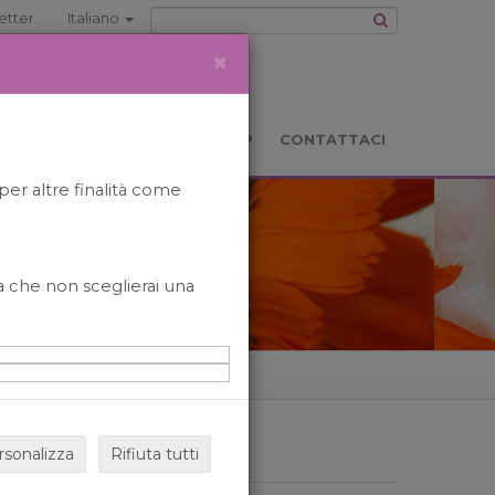
etter
Italiano
×
TS
LOCATION
BOOKSHOP
CONTATTACI
per altre finalità come
o a che non sceglierai una
rsonalizza
Rifiuta tutti
ARCHIVIO