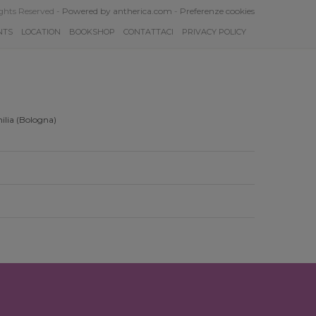
ghts Reserved -
Powered by antherica.com
-
Preferenze cookies
NTS
LOCATION
BOOKSHOP
CONTATTACI
PRIVACY POLICY
ilia (Bologna)