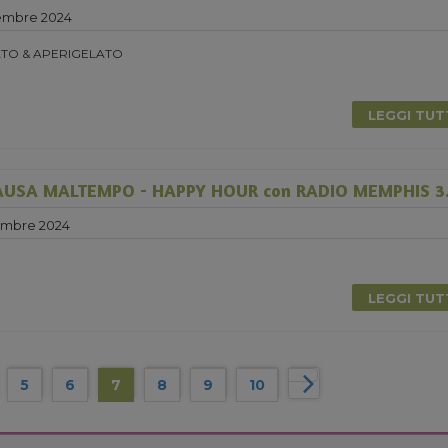
embre 2024
TO & APERIGELATO
LEGGI TU
USA MALTEMPO - HAPPY HOUR con RADIO MEMPHIS 3.
embre 2024
LEGGI TU
5
6
7
8
9
10