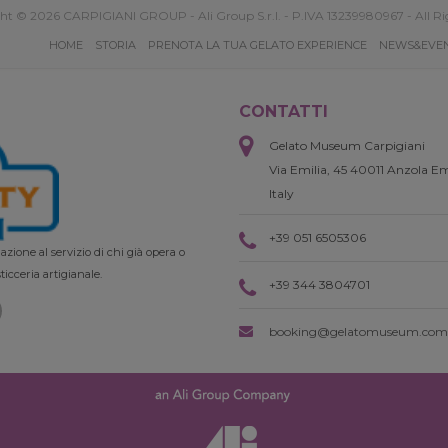
ht © 2026 CARPIGIANI GROUP - Ali Group S.r.l. - P.IVA 13239980967 - All Ri
HOME
STORIA
PRENOTA LA TUA GELATO EXPERIENCE
NEWS&EVE
CONTATTI
Gelato Museum Carpigiani
Via Emilia, 45 40011 Anzola Em
Italy
+39 051 6505306
zione al servizio di chi già opera o
ticceria artigianale.
+39 344 3804701
booking@gelatomuseum.com