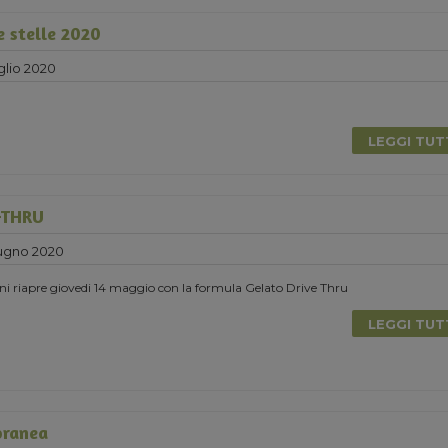
e stelle 2020
glio 2020
LEGGI TU
-THRU
ugno 2020
ni riapre giovedi 14 maggio con la formula Gelato Drive Thru
LEGGI TU
oranea