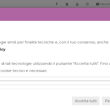
Newsl
RIA
PRENOTA LA TUA GELATO EXPERIENCE
NEWS&EVEN
ie simili per finalità tecniche e, con il tuo consenso, anche 
icy
.
 di tali tecnologie utilizzando il pulsante "Accetta tutti". Fin
cookie tecnici e necessari.
HAPPY HOUR GRECO CON
Accetta tutti
Pe