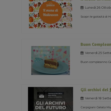
Lunedi 26 Ottob
Scopri le golosità di
Buon Complea
Venerdi 25 Set
Buon compleanno G
Gli archivi del 
Venerdi 18 Set
Carpigiani Gelato Mus