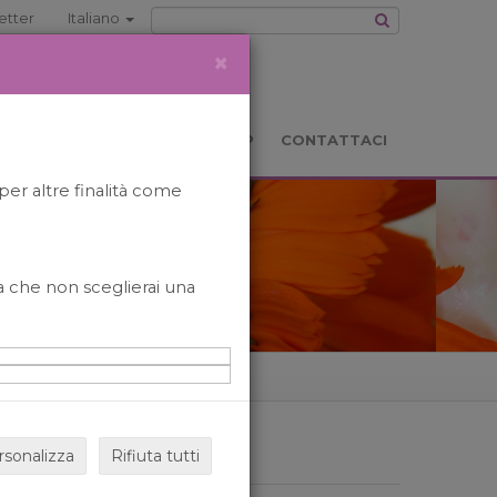
etter
Italiano
×
TS
LOCATION
BOOKSHOP
CONTATTACI
per altre finalità come
o a che non sceglierai una
rsonalizza
Rifiuta tutti
ARCHIVIO