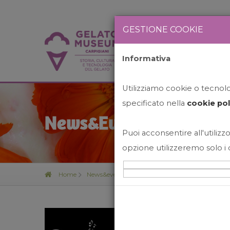
GESTIONE COOKIE
Informativa
HOME
STO
Utilizziamo cookie o tecnolog
specificato nella
cookie pol
News&Events
Puoi acconsentire all'utilizzo
opzione utilizzeremo solo i 
Home
News&events