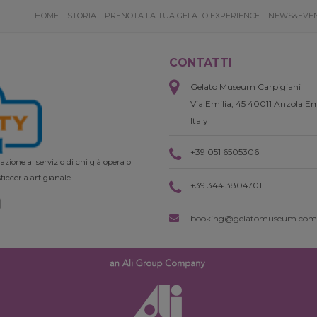
HOME
STORIA
PRENOTA LA TUA GELATO EXPERIENCE
NEWS&EVE
CONTATTI
Gelato Museum Carpigiani
Via Emilia, 45 40011 Anzola Em
Italy
+39 051 6505306
zione al servizio di chi già opera o
ticceria artigianale.
+39 344 3804701
booking@gelatomuseum.com