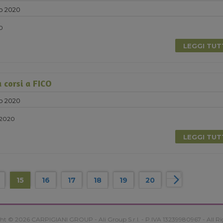
o 2020
20
LEGGI TU
 corsi a FICO
o 2020
 2020
LEGGI TU
15
16
17
18
19
20
ht © 2026 CARPIGIANI GROUP - Ali Group S.r.l. - P.IVA 13239980967 - All Ri