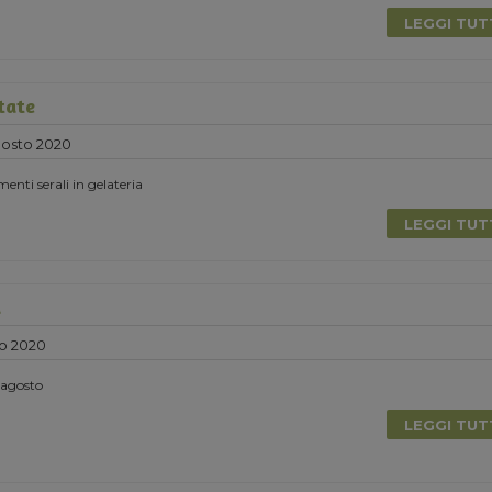
LEGGI TU
tate
gosto 2020
nti serali in gelateria
LEGGI TU
a
o 2020
i agosto
LEGGI TU