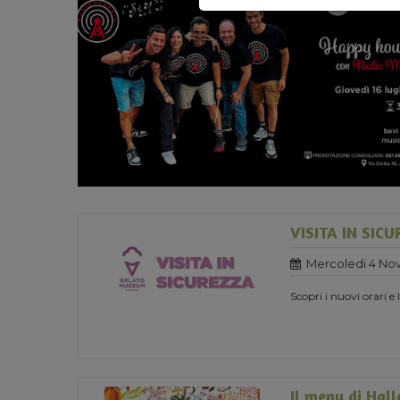
VISITA IN SIC
Mercoledi 4 No
Scopri i nuovi orari e
Il menu di Hal