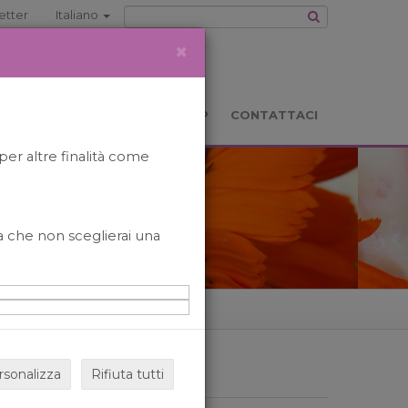
etter
Italiano
×
TS
LOCATION
BOOKSHOP
CONTATTACI
per altre finalità come
o a che non sceglierai una
rsonalizza
Rifiuta tutti
ARCHIVIO