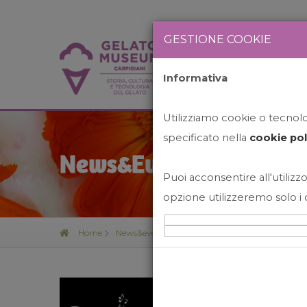
GESTIONE COOKIE
Informativa
HOME
STO
Utilizziamo cookie o tecnolog
specificato nella
cookie pol
News&Events
Puoi acconsentire all'utilizzo
opzione utilizzeremo solo i 
Home
News&events