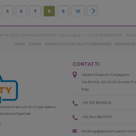
5
6
7
8
9
10
ht © 2026 CARPIGIANI GROUP - Ali Group S.r.l. - P.IVA 13239980967 - All Ri
HOME
STORIA
PRENOTA LA TUA GELATO EXPERIENCE
NEWS&EVE
CONTATTI
Gelato Museum Carpigiani
Via Emilia, 45 40011 Anzola Em
Italy
+39 051 6505306
zione al servizio di chi già opera o
ticceria artigianale.
+39 344 3804701
booking@gelatomuseum.com