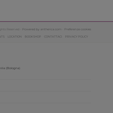
ghts Reserved -
Powered by antherica.com
-
Preferenze cookies
NTS
LOCATION
BOOKSHOP
CONTATTACI
PRIVACY POLICY
ilia (Bologna)