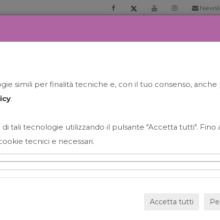
Newsl
RIA
PRENOTA LA TUA GELATO EXPERIENCE
NEWS&EVEN
ie simili per finalità tecniche e, con il tuo consenso, anche 
icy
.
 di tali tecnologie utilizzando il pulsante "Accetta tutti". Fin
cookie tecnici e necessari.
HAPPY HOUR GRECO CON
Accetta tutti
Pe