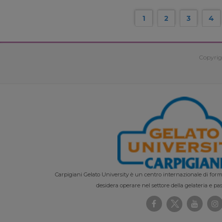
1
2
3
4
Copyrig
Carpigiani Gelato University è un centro internazionale di forma
desidera operare nel settore della gelateria e pas