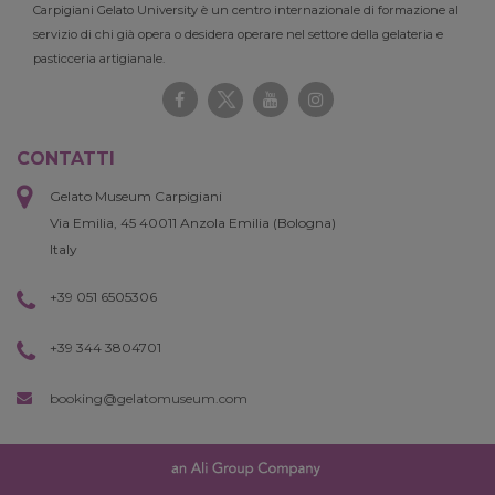
Carpigiani Gelato University è un centro internazionale di formazione al
servizio di chi già opera o desidera operare nel settore della gelateria e
pasticceria artigianale.
CONTATTI
Gelato Museum Carpigiani
Via Emilia, 45 40011 Anzola Emilia (Bologna)
Italy
+39 051 6505306
+39 344 3804701
booking@gelatomuseum.com