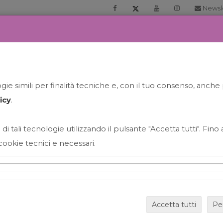
Newsl
RIA
PRENOTA LA TUA GELATO EXPERIENCE
NEWS&EVEN
ie simili per finalità tecniche e, con il tuo consenso, anche 
icy
.
 di tali tecnologie utilizzando il pulsante "Accetta tutti". Fin
cookie tecnici e necessari.
HAPPY HOUR GRECO CON
Accetta tutti
Pe