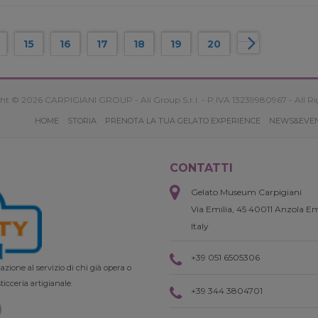
15
16
17
18
19
20
ht © 2026 CARPIGIANI GROUP - Ali Group S.r.l. - P.IVA 13239980967 - All Ri
HOME
STORIA
PRENOTA LA TUA GELATO EXPERIENCE
NEWS&EVE
CONTATTI
Gelato Museum Carpigiani
Via Emilia, 45 40011 Anzola Em
Italy
+39 051 6505306
zione al servizio di chi già opera o
ticceria artigianale.
+39 344 3804701