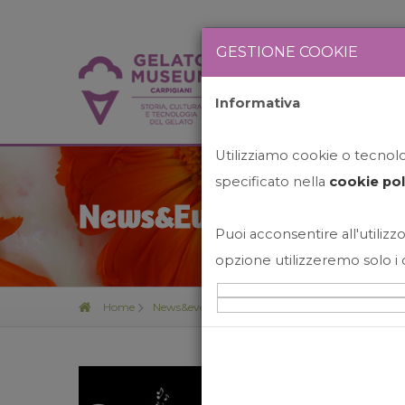
GESTIONE COOKIE
Informativa
HOME
STO
Utilizziamo cookie o tecnolog
specificato nella
cookie pol
News&Events
Puoi acconsentire all'utilizzo
opzione utilizzeremo solo i 
Home
News&events