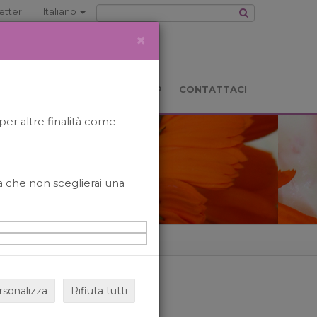
etter
Italiano
×
TS
LOCATION
BOOKSHOP
CONTATTACI
per altre finalità come
o a che non sceglierai una
rsonalizza
Rifiuta tutti
ARCHIVIO