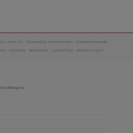
ghts Reserved -
Powered by antherica.com
-
Preferenze cookies
NTS
LOCATION
BOOKSHOP
CONTATTACI
PRIVACY POLICY
ilia (Bologna)