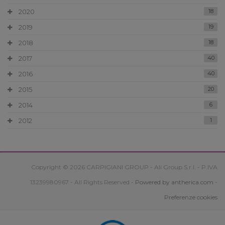
2020
18
2019
19
2018
18
2017
40
2016
40
2015
20
2014
6
2012
1
Copyright © 2026 CARPIGIANI GROUP - Ali Group S.r.l. - P.IVA
13239980967 - All Rights Reserved -
Powered by antherica.com
-
Preferenze cookies