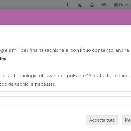
Newsl
RIA
PRENOTA LA TUA GELATO EXPERIENCE
NEWS&EVEN
ie simili per finalità tecniche e, con il tuo consenso, anche 
icy
.
 di tali tecnologie utilizzando il pulsante "Accetta tutti". Fin
cookie tecnici e necessari.
HAPPY HOUR GRECO CON
Accetta tutti
Pe