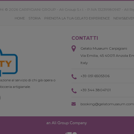
ht © 2026 CARPIGIANI GROUP - Ali Group S.r.l. - P.IVA 13239980967 - All Ri
HOME
STORIA
PRENOTA LA TUA GELATO EXPERIENCE
NEWS&EVE
CONTATTI
Gelato Museum Carpigiani
Via Emilia, 45 40011 Anzola Em
Italy
+39 051 6505306
zione al servizio di chi già opera o
ticceria artigianale.
+39 344 3804701
booking@gelatomuseum.com