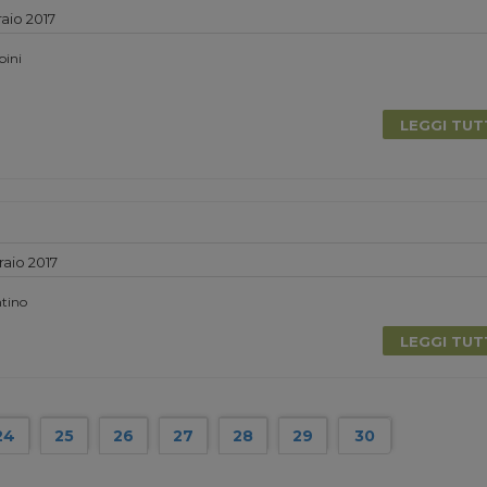
aio 2017
bini
LEGGI TU
aio 2017
ntino
LEGGI TU
24
25
26
27
28
29
30