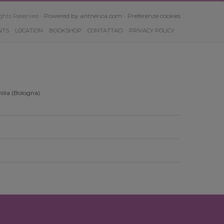
ghts Reserved -
Powered by antherica.com
-
Preferenze cookies
NTS
LOCATION
BOOKSHOP
CONTATTACI
PRIVACY POLICY
ilia (Bologna)