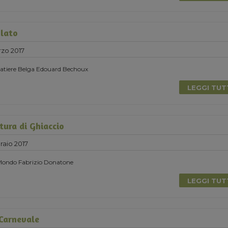
lato
zo 2017
olatiere Belga Edouard Bechoux
LEGGI TU
tura di Ghiaccio
raio 2017
 Mondo Fabrizio Donatone
LEGGI TU
 Carnevale