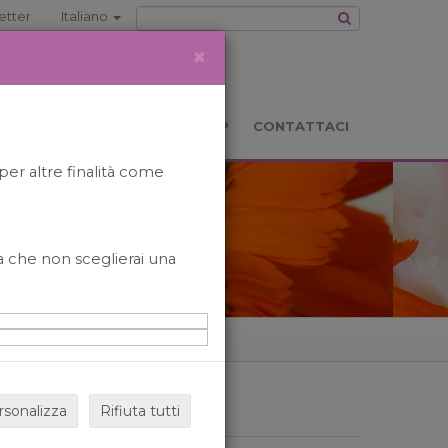
etter
Italiano
×
TS
LOCATION
BOOKSHOP
CONTATTACI
per altre finalità come
o a che non sceglierai una
rsonalizza
Rifiuta tutti
ARCHIVIO