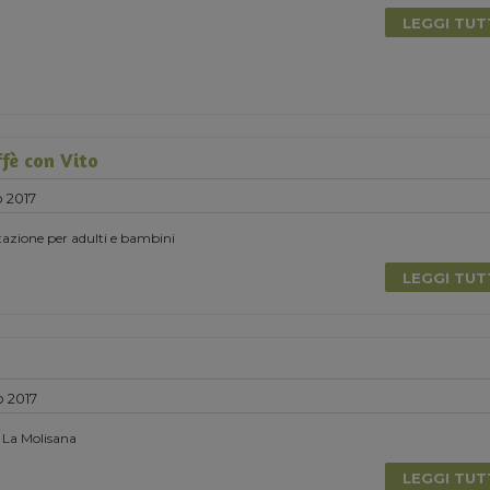
LEGGI TU
ffè con Vito
 2017
azione per adulti e bambini
LEGGI TU
o 2017
 La Molisana
LEGGI TU