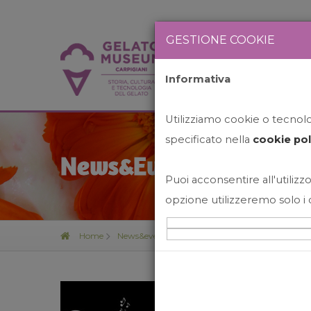
GESTIONE COOKIE
Informativa
HOME
STO
Utilizziamo cookie o tecnolog
specificato nella
cookie pol
News&Events
Puoi acconsentire all'utilizzo
opzione utilizzeremo solo i 
Home
News&events