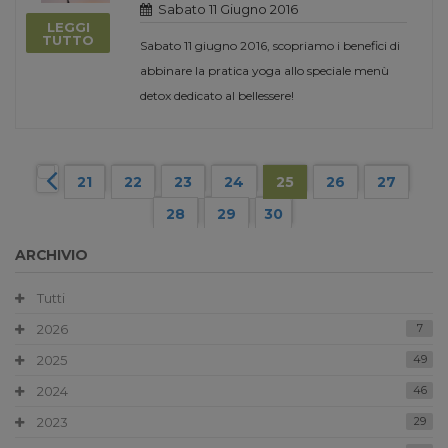
Sabato 11 Giugno 2016
LEGGI
TUTTO
Sabato 11 giugno 2016, scopriamo i benefici di
abbinare la pratica yoga allo speciale menù
detox dedicato al bellessere!
21
22
23
24
25
26
27
28
29
30
ARCHIVIO
Tutti
2026
7
2025
49
2024
46
2023
29