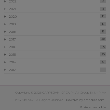
2022
3
2021
5
2020
18
2019
19
2018
18
2017
40
2016
40
2015
20
2014
6
2012
1
Copyright © 2026 CARPIGIANI GROUP - Ali Group S.r.l. - P.IVA
13239980967 - All Rights Reserved -
Powered by antherica.com
-
Preferenze cookies