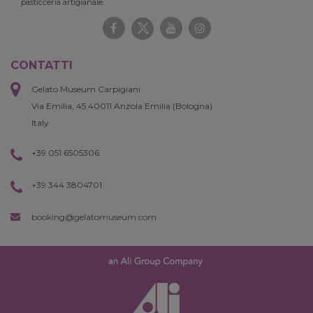
pasticceria artigianale.
CONTATTI
Gelato Museum Carpigiani
Via Emilia, 45 40011 Anzola Emilia (Bologna)
Italy
+39 051 6505306
+39 344 3804701
booking@gelatomuseum.com