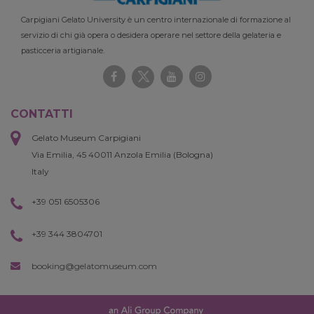
Carpigiani Gelato University è un centro internazionale di formazione al
servizio di chi già opera o desidera operare nel settore della gelateria e
pasticceria artigianale.
CONTATTI
Gelato Museum Carpigiani
Via Emilia, 45 40011 Anzola Emilia (Bologna)
Italy
+39 051 6505306
+39 344 3804701
booking@gelatomuseum.com