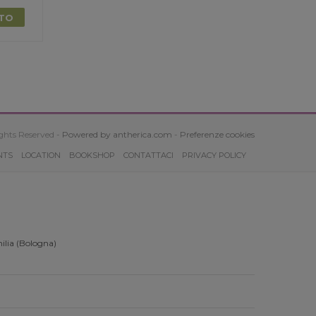
TTO
ghts Reserved -
Powered by antherica.com
-
Preferenze cookies
NTS
LOCATION
BOOKSHOP
CONTATTACI
PRIVACY POLICY
ilia (Bologna)