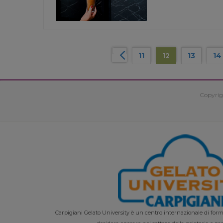
11
12
13
14
Copyrig
Carpigiani Gelato University è un centro internazionale di forma