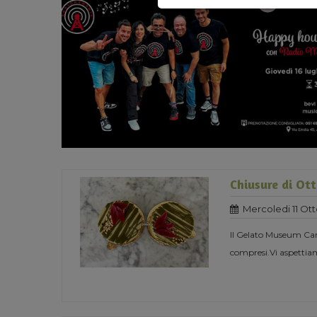
Chiusure di Ot
Mercoledi 11 Ot
Il Gelato Museum Carp
compresi.Vi aspettiam