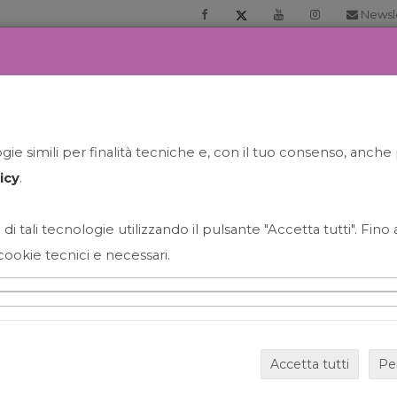
Newsl
RIA
PRENOTA LA TUA GELATO EXPERIENCE
NEWS&EVEN
ie simili per finalità tecniche e, con il tuo consenso, anche 
icy
.
 di tali tecnologie utilizzando il pulsante "Accetta tutti". Fin
cookie tecnici e necessari.
HAPPY HOUR GRECO CON
Accetta tutti
Pe