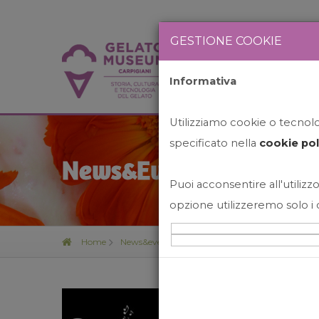
GESTIONE COOKIE
Informativa
HOME
STO
Utilizziamo cookie o tecnolog
specificato nella
cookie pol
News&Events
Puoi acconsentire all'utilizzo
opzione utilizzeremo solo i 
Home
News&events