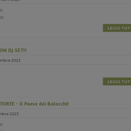
30
:30
LEGGI TU
N DJ SET!!
embre 2023
0
LEGGI TU
RTE - il Paese dei Balocchi!
mbre 2023
30