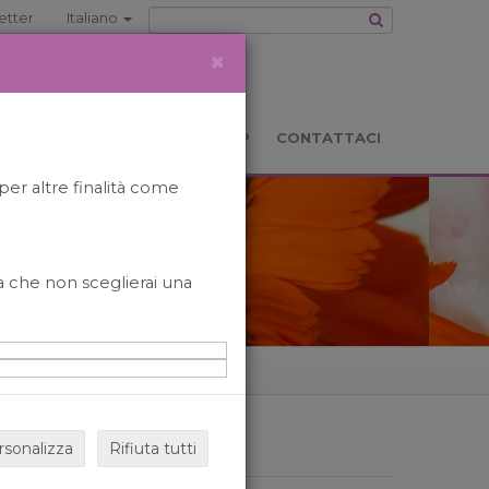
etter
Italiano
×
TS
LOCATION
BOOKSHOP
CONTATTACI
per altre finalità come
o a che non sceglierai una
rsonalizza
Rifiuta tutti
ARCHIVIO