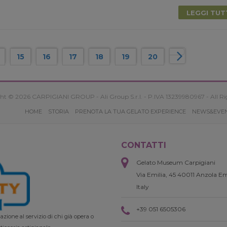
LEGGI TU
15
16
17
18
19
20
ht © 2026 CARPIGIANI GROUP - Ali Group S.r.l. - P.IVA 13239980967 - All Ri
HOME
STORIA
PRENOTA LA TUA GELATO EXPERIENCE
NEWS&EVE
CONTATTI
Gelato Museum Carpigiani
Via Emilia, 45 40011 Anzola Em
Italy
+39 051 6505306
zione al servizio di chi già opera o