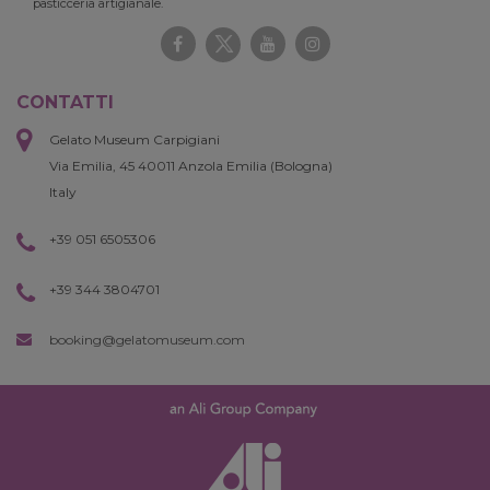
pasticceria artigianale.
CONTATTI
Gelato Museum Carpigiani
Via Emilia, 45 40011 Anzola Emilia (Bologna)
Italy
+39 051 6505306
+39 344 3804701
booking@gelatomuseum.com